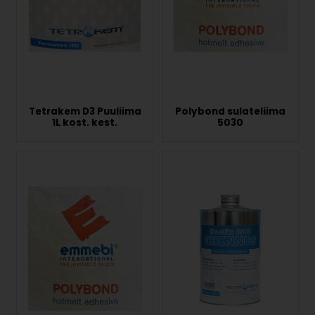
Tetrakem D3 Puuliima
Polybond sulateliima
1L kost. kest.
5030