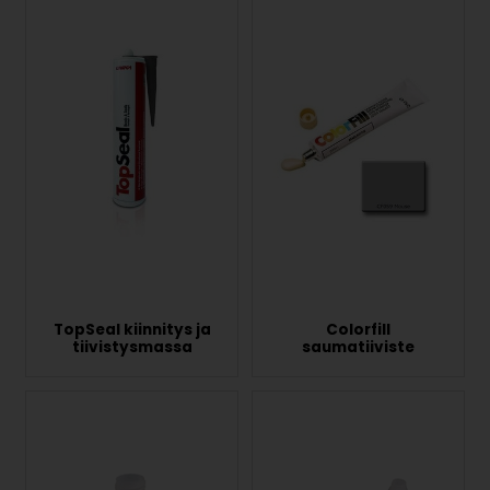
TopSeal kiinnitys ja
Colorfill
tiivistysmassa
saumatiiviste