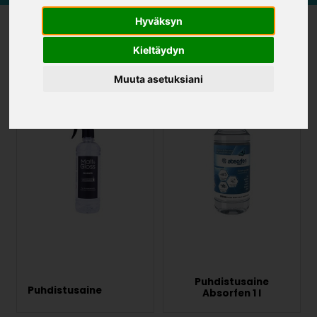
Hyväksyn
Kieltäydyn
UUTUUS
UUTUUS
Muuta asetuksiani
Puhdistusaine
Puhdistusaine
Absorfen 1 l