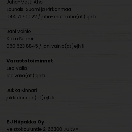
Juha-Matti Aho
Lounais-Suomi ja Pirkanmaa
044 7170 022 / juha-matti.aho(at)ejh.fi
Jani Vainio
Koko Suomi
050 523 8845 / jani.vainio(at)ejh.fi
Varastotoiminnot
Leo Väliä
leo.valia(at)ejh.fi
Jukka Kinnari
jukka.kinnari(at)ejh.fi
E J Hiipakka Oy
Veistokouluntie 2, 66300 JURVA