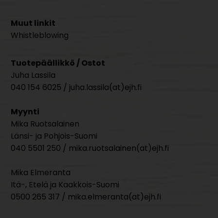
Muut linkit
Whistleblowing
Tuotepäällikkö / Ostot
Juha Lassila
040 154 6025 / juha.lassila(at)ejh.fi
Myynti
Mika Ruotsalainen
Länsi- ja Pohjois-Suomi
040 5501 250 / mika.ruotsalainen(at)ejh.fi
Mika Elmeranta
Itä-, Etelä ja Kaakkois-Suomi
0500 265 317 / mika.elmeranta(at)ejh.fi