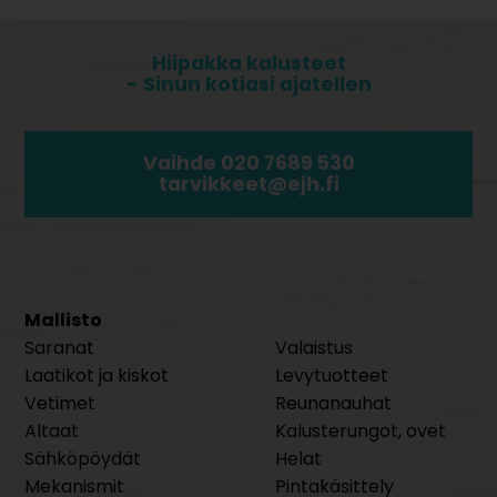
Hiipakka kalusteet
- Sinun kotiasi ajatellen
Vaihde 020 7689 530
tarvikkeet@ejh.fi
Mallisto
Saranat
Valaistus
Laatikot ja kiskot
Levytuotteet
Vetimet
Reunanauhat
Altaat
Kalusterungot, ovet
Sähköpöydät
Helat
Mekanismit
Pintakäsittely