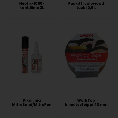
Neofix-1065-
Puukitti colowood
kont.liima 3L
tuubi 0,5 L
Pikaliima
WorkTop
MitreBond/MitrePen
kiinnitysteippi 40 mm