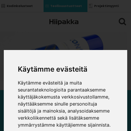
Kodinkalusteet
Teollisuustuotteet
Projektimyynti
Käytämme evästeitä
Käytämme evästeitä ja muita
seurantateknologioita parantaaksemme
käyttäjäkokemusta verkkosivustollamme,
LIIMAT JA MUUT
näyttääksemme sinulle personoituja
sisältöjä ja mainoksia, analysoidaksemme
verkkoliikennettä sekä lisätäksemme
ymmärrystämme käyttäjiemme sijainnista.