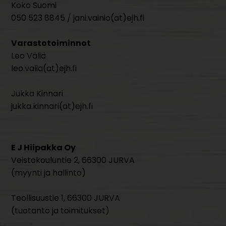
Koko Suomi
050 523 8845 / jani.vainio(at)ejh.fi
Varastotoiminnot
Leo Väliä
leo.valia(at)ejh.fi
Jukka Kinnari
jukka.kinnari(at)ejh.fi
E J Hiipakka Oy
Veistokouluntie 2, 66300 JURVA
(myynti ja hallinto)
Teollisuustie 1, 66300 JURVA
(tuotanto ja toimitukset)