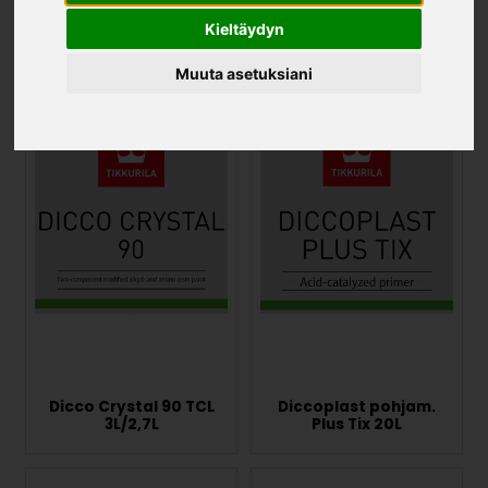
Kieltäydyn
Maalit
Muuta asetuksiani
Dicco Crystal 90 TCL
Diccoplast pohjam.
3L/2,7L
Plus Tix 20L