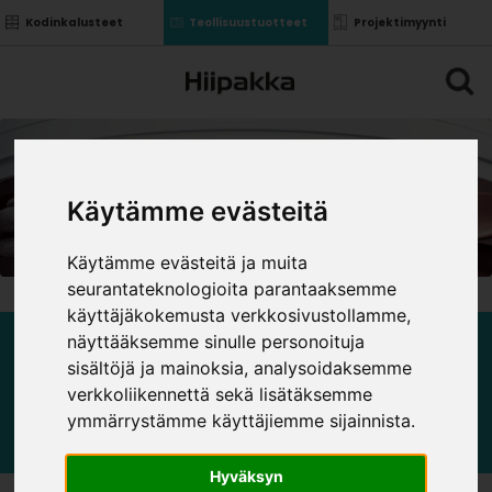
Kodinkalusteet
Teollisuustuotteet
Projektimyynti
Käytämme evästeitä
Käytämme evästeitä ja muita
seurantateknologioita parantaaksemme
käyttäjäkokemusta verkkosivustollamme,
näyttääksemme sinulle personoituja
MAALIT
sisältöjä ja mainoksia, analysoidaksemme
verkkoliikennettä sekä lisätäksemme
ymmärrystämme käyttäjiemme sijainnista.
Hyväksyn