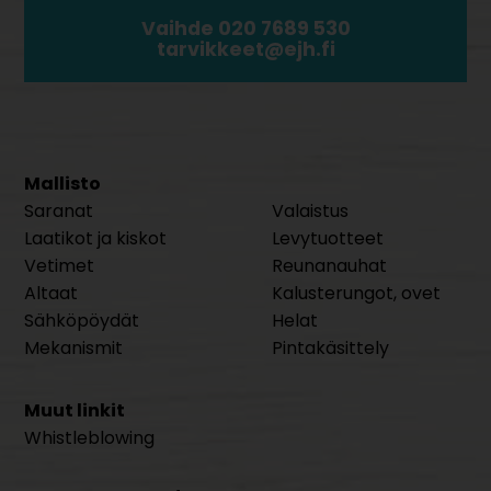
Vaihde 020 7689 530
tarvikkeet@ejh.fi
Mallisto
Saranat
Valaistus
Laatikot ja kiskot
Levytuotteet
Vetimet
Reunanauhat
Altaat
Kalusterungot, ovet
Sähköpöydät
Helat
Mekanismit
Pintakäsittely
Muut linkit
Whistleblowing