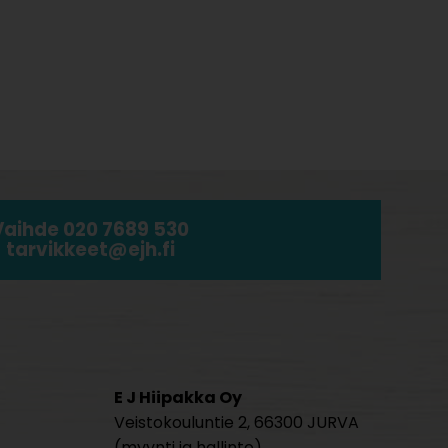
Vaihde 020 7689 530
tarvikkeet@ejh.fi
E J Hiipakka Oy
Veistokouluntie 2, 66300 JURVA
(myynti ja hallinto)