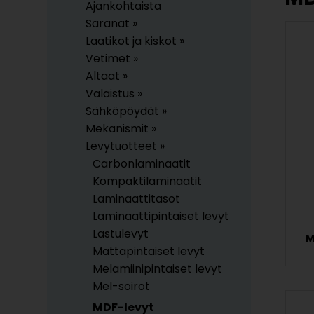
Ajankohtaista
Saranat »
Laatikot ja kiskot »
Vetimet »
Altaat »
Valaistus »
Sähköpöydät »
Mekanismit »
Levytuotteet »
Carbonlaminaatit
Kompaktilaminaatit
Laminaattitasot
Laminaattipintaiset levyt
Lastulevyt
M
Mattapintaiset levyt
Melamiinipintaiset levyt
Mel-soirot
MDF-levyt