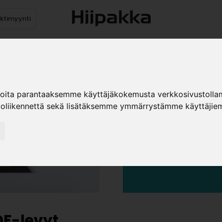
ektimyynti
stus
Sähköpöydät
Mekanismit
Levytuotteet
Reun
ioita parantaaksemme käyttäjäkokemusta verkkosivustolla
koliikennettä sekä lisätäksemme ymmärrystämme käyttäjiem
MDF-LEVY
F-levyt