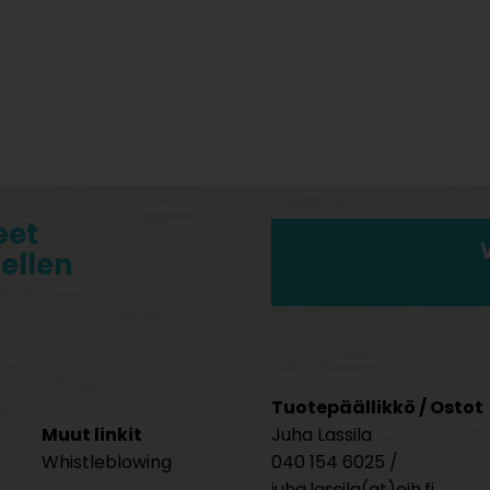
eet
tellen
Tuotepäällikkö / Ostot
Muut linkit
Juha Lassila
Whistleblowing
040 154 6025 /
juha.lassila(at)ejh.fi