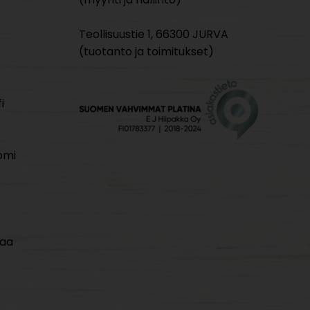
Teollisuustie 1, 66300 JURVA
(tuotanto ja toimitukset)
i
omi
maa