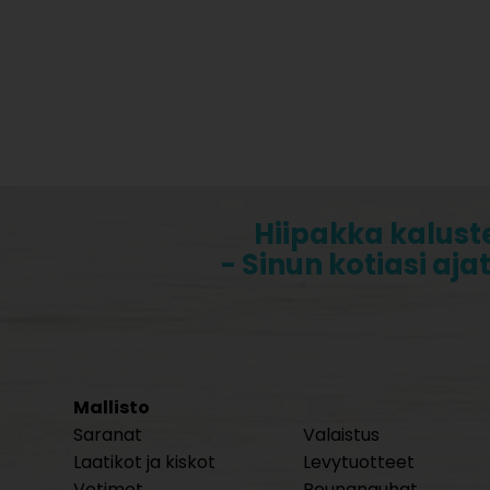
Hiipakka kalust
- Sinun kotiasi aja
Mallisto
Saranat
Valaistus
Laatikot ja kiskot
Levytuotteet
Vetimet
Reunanauhat