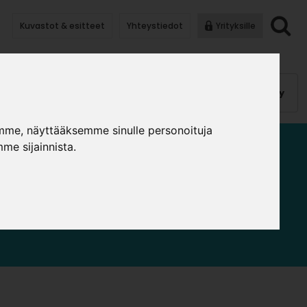
Kuvastot & esitteet
Yhteystiedot
Yrityksille
anauhat
Kalusterungot, ovet
Helat
Pintakäsittely
mme, näyttääksemme sinulle personoituja
me sijainnista.
T