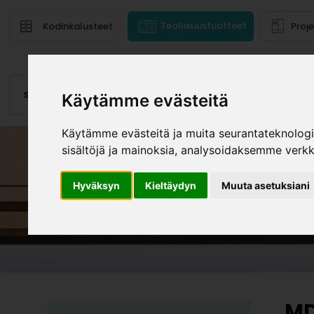
Teollisuustuotteet
Kodinkalusteet
Proj
Saranat
Laatikot, kiskot
Vetimet
Altaat
Valai
Käytämme evästeitä
Käytämme evästeitä ja muita seurantateknolog
sisältöjä ja mainoksia, analysoidaksemme verk
Hyväksyn
Kieltäydyn
Muuta asetuksiani
MD