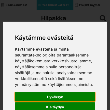
Kodinkalusteet
Teollisuustuotteet
Projektimyynti
Käytämme evästeitä
Käytämme evästeitä ja muita
seurantateknologioita parantaaksemme
käyttäjäkokemusta verkkosivustollamme,
näyttääksemme sinulle personoituja
sisältöjä ja mainoksia, analysoidaksemme
verkkoliikennettä sekä lisätäksemme
ymmärrystämme käyttäjiemme sijainnista.
Hyväksyn
Kieltäydyn