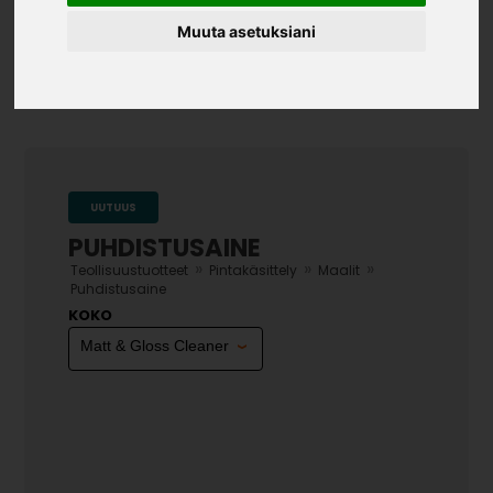
Muuta asetuksiani
UUTUUS
PUHDISTUSAINE
»
»
»
Teollisuustuotteet
Pintakäsittely
Maalit
Puhdistusaine
KOKO