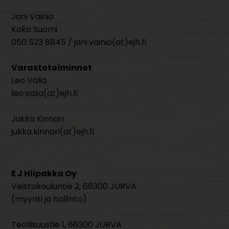
Jani Vainio
Koko Suomi
050 523 8845 / jani.vainio(at)ejh.fi
Varastotoiminnot
Leo Väliä
leo.valia(at)ejh.fi
Jukka Kinnari
jukka.kinnari(at)ejh.fi
E J Hiipakka Oy
Veistokouluntie 2, 66300 JURVA
(myynti ja hallinto)
Teollisuustie 1, 66300 JURVA