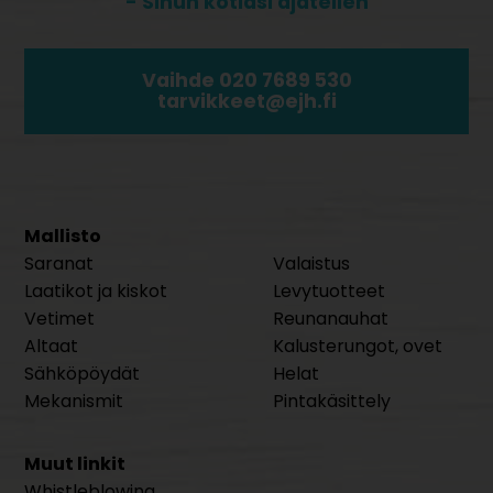
- Sinun kotiasi ajatellen
Vaihde 020 7689 530
tarvikkeet@ejh.fi
Mallisto
Saranat
Valaistus
Laatikot ja kiskot
Levytuotteet
Vetimet
Reunanauhat
Altaat
Kalusterungot, ovet
Sähköpöydät
Helat
Mekanismit
Pintakäsittely
Muut linkit
Whistleblowing