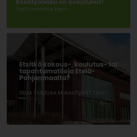
Kesätyöhaku on avautunut!
Täytä hakemus tästä ›
Etsitkö kokous-, koulutus- tai
tapahtumatiloja Etelä-
Pohjanmaalta?
SELLA TARJOAA MUKAUTUVAT TILAT ›