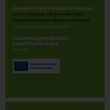
Someyhteistyö Hiipakan kanssa
Oletko bloggaaja tai somevaikuttaja?
Oletko kiinnostunut Hiipakan tuotteista?
Lähetä yhteydenottopyyntö ›
Tuotantoympäristön
kehittämishanke
Lue lisää ›