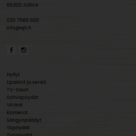
66300 JURVA
020 7689 500
info@ejh.fi
Hyllyt
Lipastot ja senkit
TV-tasot
Sohvapöydät
Vitriinit
Komerot
Sängynpäädyt
Yöpöydät
Työpöydät