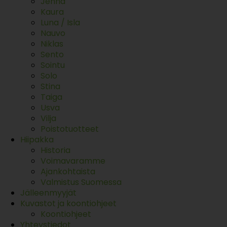
Jenna
Kaura
Luna / Isla
Nauvo
Niklas
Sento
Sointu
Solo
Stina
Taiga
Usva
Vilja
Poistotuotteet
Hiipakka
Historia
Voimavaramme
Ajankohtaista
Valmistus Suomessa
Jälleenmyyjät
Kuvastot ja koontiohjeet
Koontiohjeet
Yhteystiedot