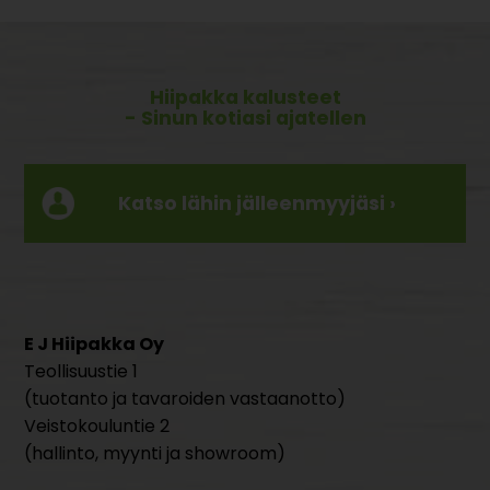
Hiipakka kalusteet
- Sinun kotiasi ajatellen
Katso lähin jälleenmyyjäsi ›
E J Hiipakka Oy
Teollisuustie 1
(tuotanto ja tavaroiden vastaanotto)
Veistokouluntie 2
(hallinto, myynti ja showroom)