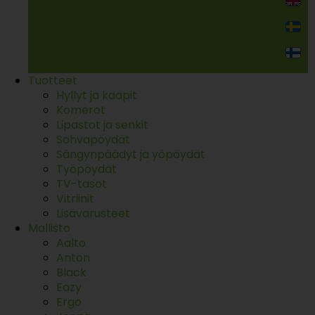
Kodin kalusteet
Tuotteet
Hyllyt ja kaapit
Komerot
Lipastot ja senkit
Sohvapöydät
Sängynpäädyt ja yöpöydät
Työpöydät
TV-tasot
Vitriinit
Lisävarusteet
Mallisto
Aalto
Anton
Black
Eazy
Ergo