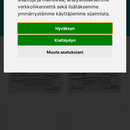
verkkoliikennettä sekä lisätäksemme
M1 Sertifikaatti
ymmärrystämme käyttäjiemme sijainnista.
Hyväksyn
Kieltäydyn
Työtasot ja baaritasot (30 x 4100 x 600
Muuta asetuksiani
tai 900/1200)
Suorareuna
Taivereuna