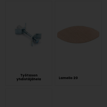
Työtason
Lamello 20
yhdistäjähela