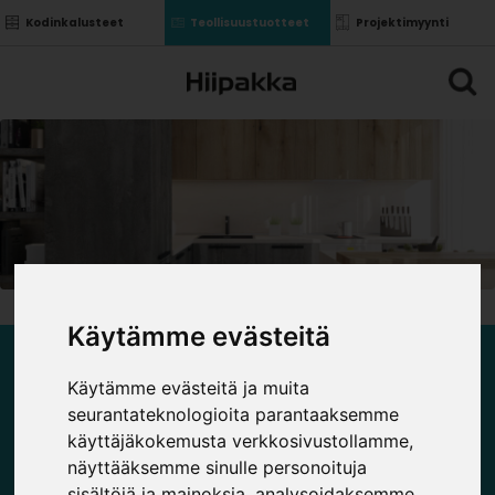
Kodinkalusteet
Teollisuustuotteet
Projektimyynti
Käytämme evästeitä
LAMINAATTITASOT
Käytämme evästeitä ja muita
seurantateknologioita parantaaksemme
käyttäjäkokemusta verkkosivustollamme,
Tasojen tekniset tiedot
näyttääksemme sinulle personoituja
sisältöjä ja mainoksia, analysoidaksemme