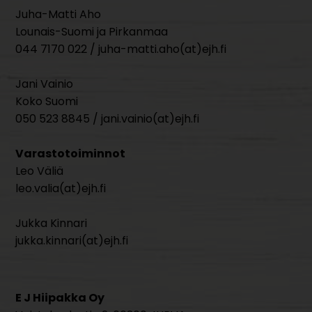
Juha-Matti Aho
Lounais-Suomi ja Pirkanmaa
044 7170 022 / juha-matti.aho(at)ejh.fi
Jani Vainio
Koko Suomi
050 523 8845 / jani.vainio(at)ejh.fi
Varastotoiminnot
Leo Väliä
leo.valia(at)ejh.fi
Jukka Kinnari
jukka.kinnari(at)ejh.fi
E J Hiipakka Oy