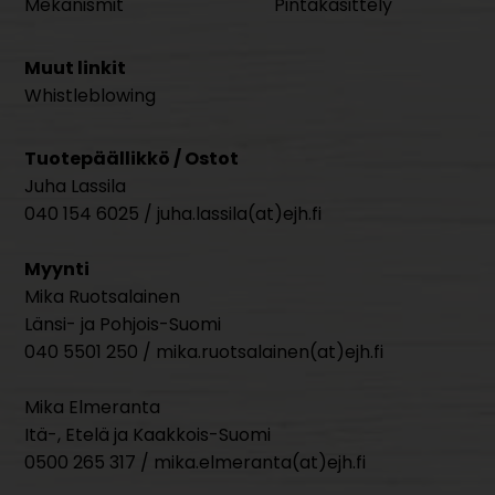
Mekanismit
Pintakäsittely
Muut linkit
Whistleblowing
Tuotepäällikkö / Ostot
Juha Lassila
040 154 6025 / juha.lassila(at)ejh.fi
Myynti
Mika Ruotsalainen
Länsi- ja Pohjois-Suomi
040 5501 250 / mika.ruotsalainen(at)ejh.fi
Mika Elmeranta
Itä-, Etelä ja Kaakkois-Suomi
0500 265 317 / mika.elmeranta(at)ejh.fi