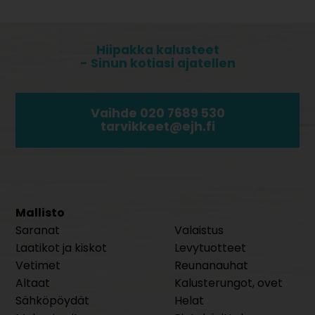
Hiipakka kalusteet
- Sinun kotiasi ajatellen
Vaihde 020 7689 530
tarvikkeet@ejh.fi
Mallisto
Saranat
Valaistus
Laatikot ja kiskot
Levytuotteet
Vetimet
Reunanauhat
Altaat
Kalusterungot, ovet
Sähköpöydät
Helat