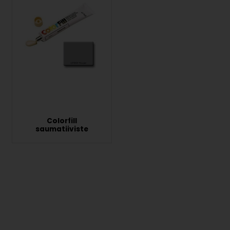
Colorfill
saumatiiviste