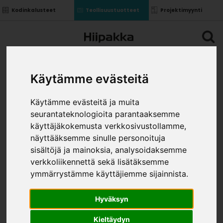
Kodinkalusteet
Teollisuustuotteet
Projektimyynti
Käytämme evästeitä
Käytämme evästeitä ja muita
seurantateknologioita parantaaksemme
käyttäjäkokemusta verkkosivustollamme,
näyttääksemme sinulle personoituja
sisältöjä ja mainoksia, analysoidaksemme
verkkoliikennettä sekä lisätäksemme
ymmärrystämme käyttäjiemme sijainnista.
Hyväksyn
Kieltäydyn