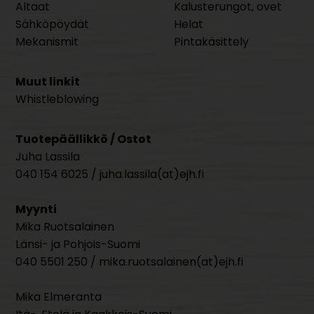
Altaat
Kalusterungot, ovet
Sähköpöydät
Helat
Mekanismit
Pintakäsittely
Muut linkit
Whistleblowing
Tuotepäällikkö / Ostot
Juha Lassila
040 154 6025 / juha.lassila(at)ejh.fi
Myynti
Mika Ruotsalainen
Länsi- ja Pohjois-Suomi
040 5501 250 / mika.ruotsalainen(at)ejh.fi
Mika Elmeranta