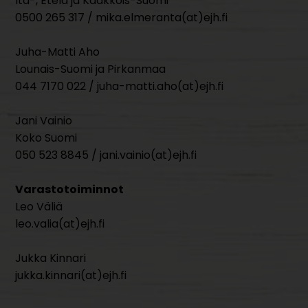
Itä-, Etelä ja Kaakkois-Suomi
0500 265 317 / mika.elmeranta(at)ejh.fi
Juha-Matti Aho
Lounais-Suomi ja Pirkanmaa
044 7170 022 / juha-matti.aho(at)ejh.fi
Jani Vainio
Koko Suomi
050 523 8845 / jani.vainio(at)ejh.fi
Varastotoiminnot
Leo Väliä
leo.valia(at)ejh.fi
Jukka Kinnari
jukka.kinnari(at)ejh.fi