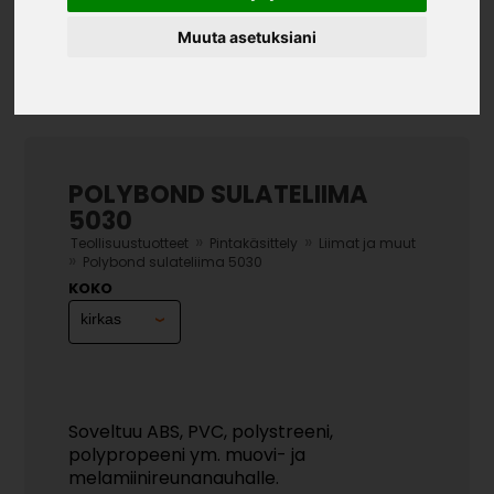
Muuta asetuksiani
POLYBOND SULATELIIMA
5030
»
»
Teollisuustuotteet
Pintakäsittely
Liimat ja muut
»
Polybond sulateliima 5030
KOKO
Soveltuu ABS, PVC, polystreeni,
polypropeeni ym. muovi- ja
melamiinireunanauhalle.