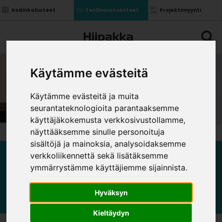
Kodinkalusteet
Teollisuustuotteet
Projektimyynti
Käytämme evästeitä
Käytämme evästeitä ja muita
seurantateknologioita parantaaksemme
käyttäjäkokemusta verkkosivustollamme,
näyttääksemme sinulle personoituja
sisältöjä ja mainoksia, analysoidaksemme
verkkoliikennettä sekä lisätäksemme
LASTULEVYT
ymmärrystämme käyttäjiemme sijainnista.
Hyväksyn
Kieltäydyn