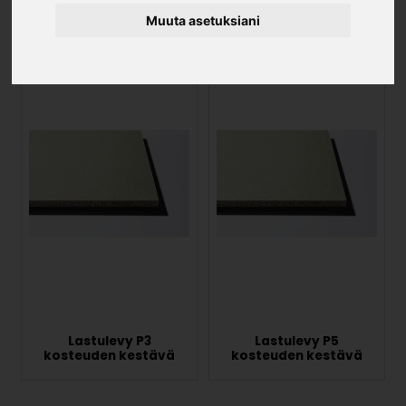
Muuta asetuksiani
Lastulevyt
Lastulevy P3
Lastulevy P5
kosteuden kestävä
kosteuden kestävä