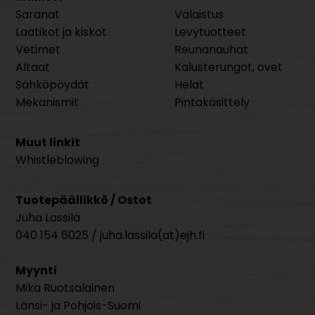
Saranat
Valaistus
Laatikot ja kiskot
Levytuotteet
Vetimet
Reunanauhat
Altaat
Kalusterungot, ovet
Sähköpöydät
Helat
Mekanismit
Pintakäsittely
Muut linkit
Whistleblowing
Tuotepäällikkö / Ostot
Juha Lassila
040 154 6025 / juha.lassila(at)ejh.fi
Myynti
Mika Ruotsalainen
Länsi- ja Pohjois-Suomi