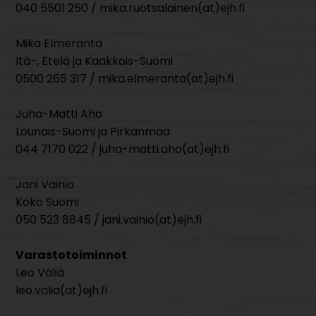
040 5501 250 / mika.ruotsalainen(at)ejh.fi
Mika Elmeranta
Itä-, Etelä ja Kaakkois-Suomi
0500 265 317 / mika.elmeranta(at)ejh.fi
Juha-Matti Aho
Lounais-Suomi ja Pirkanmaa
044 7170 022 / juha-matti.aho(at)ejh.fi
Jani Vainio
Koko Suomi
050 523 8845 / jani.vainio(at)ejh.fi
Varastotoiminnot
Leo Väliä
leo.valia(at)ejh.fi