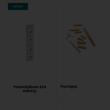
UUTUUS
Puutappi
Yhdistäjähela 224
sinkitty