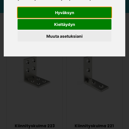
Hyväksyn
Kieltäydyn
UUTUUS
UUTUUS
Muuta asetuksiani
Kiinnityskulma 223
Kiinnityskulma 221