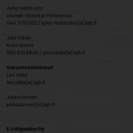
Juha-Matti Aho
Lounais-Suomi ja Pirkanmaa
044 7170 022 / juha-matti.aho(at)ejh.fi
Jani Vainio
Koko Suomi
050 523 8845 / jani.vainio(at)ejh.fi
Varastotoiminnot
Leo Väliä
leo.valia(at)ejh.fi
Jukka Kinnari
jukka.kinnari(at)ejh.fi
E J Hiipakka Oy