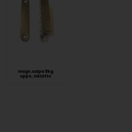
magn.salpa 8kg
uppo, niklattu