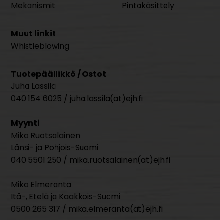
Mekanismit
Pintakäsittely
Muut linkit
Whistleblowing
Tuotepäällikkö / Ostot
Juha Lassila
040 154 6025 / juha.lassila(at)ejh.fi
Myynti
Mika Ruotsalainen
Länsi- ja Pohjois-Suomi
040 5501 250 / mika.ruotsalainen(at)ejh.fi
Mika Elmeranta
Itä-, Etelä ja Kaakkois-Suomi
0500 265 317 / mika.elmeranta(at)ejh.fi