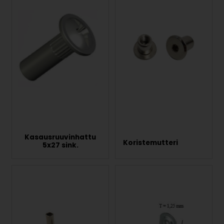
Kasausruuvinhattu
Koristemutteri
5x27 sink.