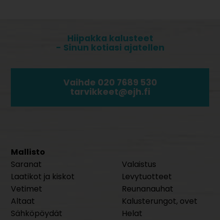
Hiipakka kalusteet
- Sinun kotiasi ajatellen
Vaihde 020 7689 530
tarvikkeet@ejh.fi
Mallisto
Saranat
Valaistus
Laatikot ja kiskot
Levytuotteet
Vetimet
Reunanauhat
Altaat
Kalusterungot, ovet
Sähköpöydät
Helat