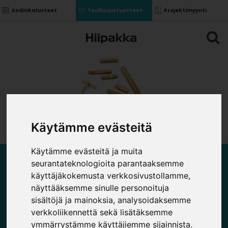
Kodinkalusteet
Teollisuustuotteet
Projektimyynti
Käytämme evästeitä
Käytämme evästeitä ja muita
seurantateknologioita parantaaksemme
KASAUSHELAT JA KULMAT
käyttäjäkokemusta verkkosivustollamme,
näyttääksemme sinulle personoituja
sisältöjä ja mainoksia, analysoidaksemme
verkkoliikennettä sekä lisätäksemme
ymmärrystämme käyttäjiemme sijainnista.