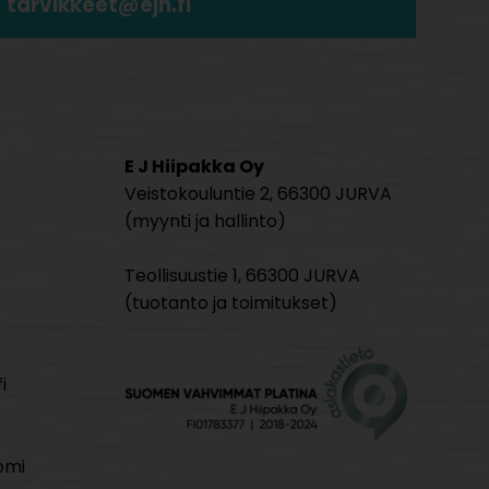
tarvikkeet@ejh.fi
E J Hiipakka Oy
Veistokouluntie 2, 66300 JURVA
(myynti ja hallinto)
Teollisuustie 1, 66300 JURVA
(tuotanto ja toimitukset)
i
omi