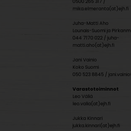
0500 265 317 /
mika.elmeranta(at)ejh.fi
Juha-Matti Aho
Lounais-Suomi ja Pirkan
044 7170 022 / juha-
matti.aho(at)ejh.fi
Jani Vainio
Koko Suomi
050 523 8845 / jani.vainio(
Varastotoiminnot
Leo Väliä
leo.valia(at)ejh.fi
Jukka Kinnari
jukka.kinnari(at)ejh.fi