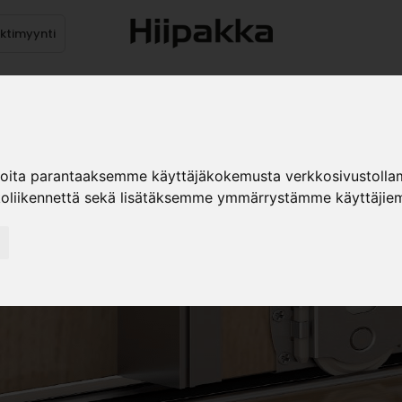
ektimyynti
stus
Sähköpöydät
Mekanismit
Levytuotteet
Reun
ioita parantaaksemme käyttäjäkokemusta verkkosivustolla
koliikennettä sekä lisätäksemme ymmärrystämme käyttäjiem