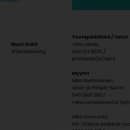
Tuotepäällikkö / Ostot
Muut linkit
Juha Lassila
Whistleblowing
040 154 6025 /
juha.lassila(at)ejh.fi
Myynti
Mika Ruotsalainen
Länsi- ja Pohjois-Suomi
040 5501 250 /
mika.ruotsalainen(at)ejh.f
Mika Elmeranta
Itä-, Etelä ja Kaakkois-Su