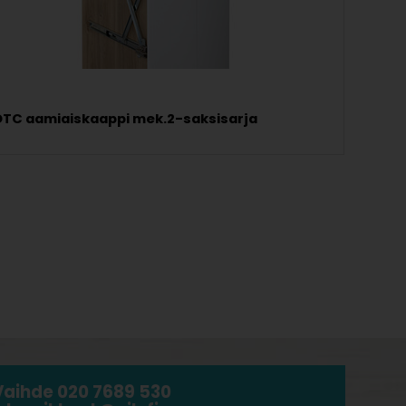
DTC aamiaiskaappi mek.2-saksisarja
Vaihde 020 7689 530