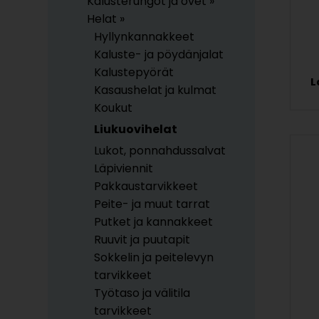
Kalusterungot ja ovet »
Helat »
Hyllynkannakkeet
Kaluste- ja pöydänjalat
Kalustepyörät
L
Kasaushelat ja kulmat
Koukut
Liukuovihelat
Lukot, ponnahdussalvat
Läpiviennit
Pakkaustarvikkeet
Peite- ja muut tarrat
Putket ja kannakkeet
Ruuvit ja puutapit
Sokkelin ja peitelevyn
tarvikkeet
Työtaso ja välitila
tarvikkeet