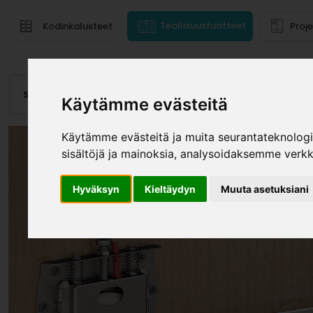
Teollisuustuotteet
Kodinkalusteet
Proj
Saranat
Laatikot, kiskot
Vetimet
Altaat
Valai
Käytämme evästeitä
Käytämme evästeitä ja muita seurantateknolog
sisältöjä ja mainoksia, analysoidaksemme verk
Hyväksyn
Kieltäydyn
Muuta asetuksiani