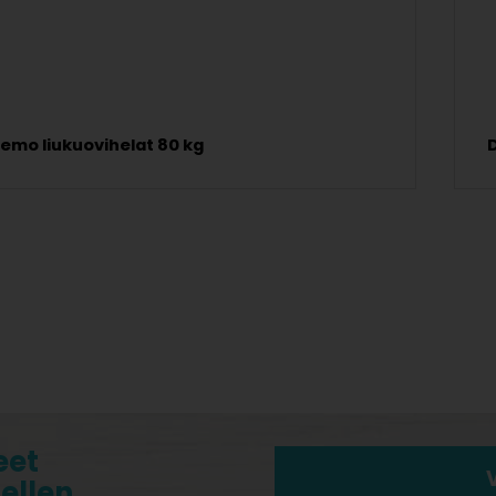
emo liukuovihelat 80 kg
eet
tellen