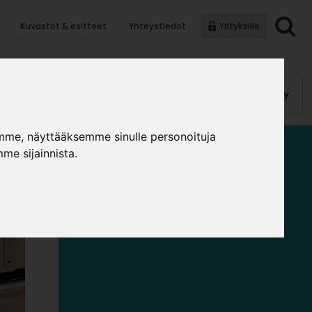
Kuvastot & esitteet
Yhteystiedot
Yrityksille
anauhat
Kalusterungot, ovet
Helat
Pintakäsittely
mme, näyttääksemme sinulle personoituja
me sijainnista.
LIUKUOVIHELAT