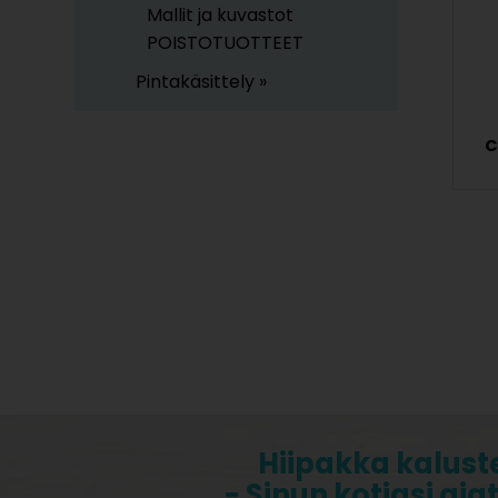
Mallit ja kuvastot
POISTOTUOTTEET
Pintakäsittely »
C
Hiipakka kalust
- Sinun kotiasi aja