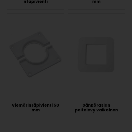
n läpivienti
mm
Viemärin läpivienti 50
Sähkörasian
mm
peitelevy valkoinen