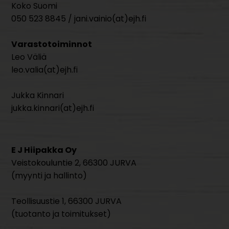
Koko Suomi
050 523 8845 / jani.vainio(at)ejh.fi
Varastotoiminnot
Leo Väliä
leo.valia(at)ejh.fi
Jukka Kinnari
jukka.kinnari(at)ejh.fi
E J Hiipakka Oy
Veistokouluntie 2, 66300 JURVA
(myynti ja hallinto)
Teollisuustie 1, 66300 JURVA
(tuotanto ja toimitukset)