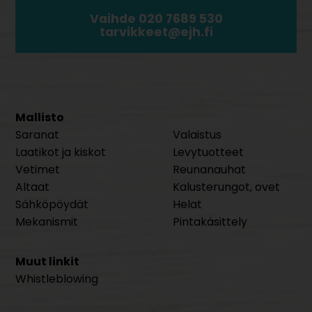
Vaihde 020 7689 530
tarvikkeet@ejh.fi
Mallisto
Saranat
Valaistus
Laatikot ja kiskot
Levytuotteet
Vetimet
Reunanauhat
Altaat
Kalusterungot, ovet
Sähköpöydät
Helat
Mekanismit
Pintakäsittely
Muut linkit
Whistleblowing