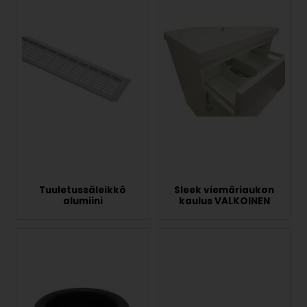
Tuuletussäleikkö
Sleek viemäriaukon
alumiini
kaulus VALKOINEN