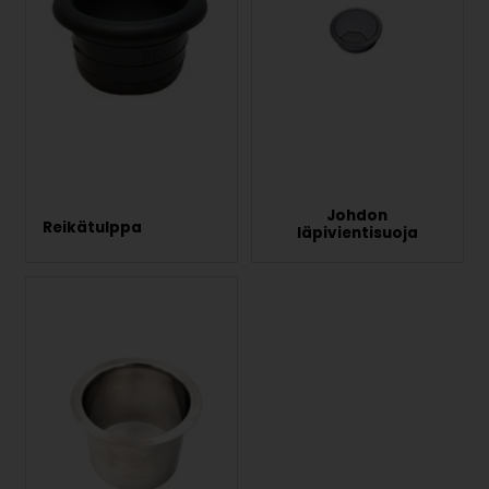
Johdon
Reikätulppa
läpivientisuoja