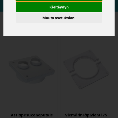
Kieltäydyn
Muuta asetuksiani
Läpiviennit
Astiapesukoneputkie
Viemärin läpivienti 75