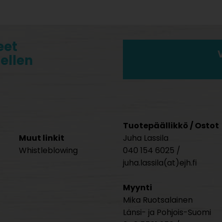
eet
tellen
Tuotepäällikkö / Ostot
Muut linkit
Juha Lassila
Whistleblowing
040 154 6025 /
juha.lassila(at)ejh.fi
Myynti
Mika Ruotsalainen
Länsi- ja Pohjois-Suomi