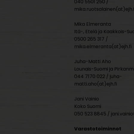
040 5501 250 /
mika.ruotsalainen(at)ejh.f
Mika Elmeranta
Itä-, Etelä ja Kaakkois-Su
0500 265 317 /
mika.elmeranta(at)ejh.fi
Juha-Matti Aho
Lounais-Suomi ja Pirkan
044 7170 022 / juha-
matti.aho(at)ejh.fi
Jani Vainio
Koko Suomi
050 523 8845 / jani.vainio(
Varastotoiminnot