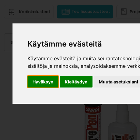
Teollisuustuotteet
Kodinkalusteet
Proj
Käytämme evästeitä
Saranat
Laatikot, kiskot
Vetimet
Altaat
Valai
Käytämme evästeitä ja muita seurantateknolog
sisältöjä ja mainoksia, analysoidaksemme verk
Hyväksyn
Kieltäydyn
Muuta asetuksiani