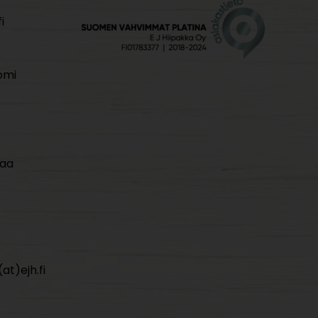
i
omi
maa
at)ejh.fi