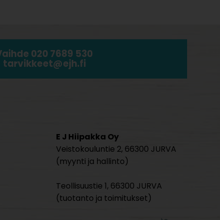
Vaihde 020 7689 530
tarvikkeet@ejh.fi
E J Hiipakka Oy
Veistokouluntie 2, 66300 JURVA
(myynti ja hallinto)
Teollisuustie 1, 66300 JURVA
(tuotanto ja toimitukset)