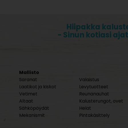
Hiipakka kalust
- Sinun kotiasi aja
Mallisto
Saranat
Valaistus
Laatikot ja kiskot
Levytuotteet
Vetimet
Reunanauhat
Altaat
Kalusterungot, ovet
Sähköpöydät
Helat
Mekanismit
Pintakäsittely