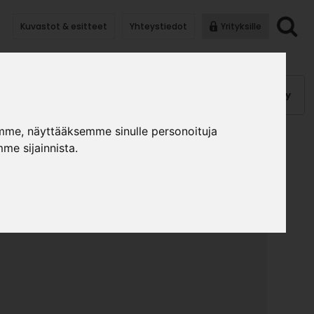
Kuvastot & esitteet
Yhteystiedot
Yrityksille
anauhat
Kalusterungot, ovet
Helat
Pintakäsittely
mme, näyttääksemme sinulle personoituja
me sijainnista.
A
ND/MITREPEN
»
»
takäsittely
Liimat ja muut
Pikaliima