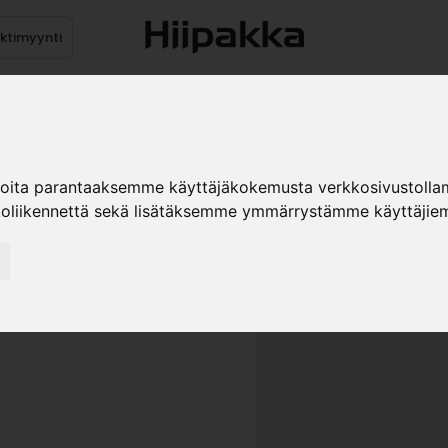
ektimyynti
stus
Sähköpöydät
Mekanismit
Levytuotteet
Reun
ioita parantaaksemme käyttäjäkokemusta verkkosivustolla
koliikennettä sekä lisätäksemme ymmärrystämme käyttäjiem
PIKALIIM
MITREBO
»
Teollisuustuotteet
Pin
MitreBond/MitrePen