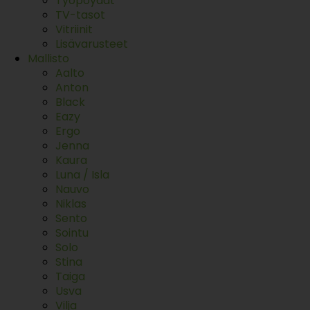
Työpöydät
TV-tasot
Vitriinit
Lisävarusteet
Mallisto
Aalto
Anton
Black
Eazy
Ergo
Jenna
Kaura
Luna / Isla
Nauvo
Niklas
Sento
Sointu
Solo
Stina
Taiga
Usva
Vilja