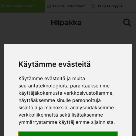
Kodinkalusteet
Teollisuustuotteet
Projektimyynti
WHISTLEBLOWING
Käytämme evästeitä
Ilmoitus rangaistavasta
laiminlyönnistä, joka koskee *
Käytämme evästeitä ja muita
seurantateknologioita parantaaksemme
Julkiset hankinnat
käyttäjäkokemusta verkkosivustollamme,
näyttääksemme sinulle personoituja
Finanssipalvelut, -tuotteet ja -markkinat
sisältöjä ja mainoksia, analysoidaksemme
verkkoliikennettä sekä lisätäksemme
Rahanpesun ja terrorismin rahoittamisen
ymmärrystämme käyttäjiemme sijainnista.
estäminen