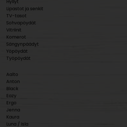
Hyllyt
Lipastot ja senkit
TV-tasot
Sohvapöydät
Vitriinit
Komerot
Sängynpäädyt
Yöpöydät
Työpöydät
Aalto
Anton
Black
Eazy
Ergo
Jenna
Kaura
Luna / Isla