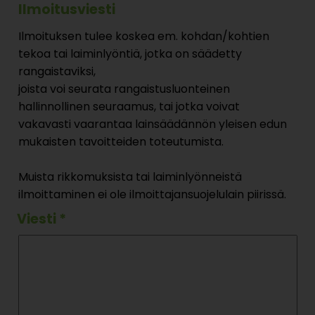
Ilmoitusviesti
Ilmoituksen tulee koskea em. kohdan/kohtien
tekoa tai laiminlyöntiä, jotka on säädetty
rangaistaviksi,
joista voi seurata rangaistusluonteinen
hallinnollinen seuraamus, tai jotka voivat
vakavasti vaarantaa lainsäädännön yleisen edun
mukaisten tavoitteiden toteutumista.
Muista rikkomuksista tai laiminlyönneistä
ilmoittaminen ei ole ilmoittajansuojelulain piirissä.
Viesti
*