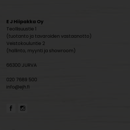
E J Hiipakka Oy
Teollisuustie 1
(tuotanto ja tavaroiden vastaanotto)
Veistokouluntie 2
(hallinto, myynti ja showroom)
66300 JURVA
020 7689 500
info@ejh.fi