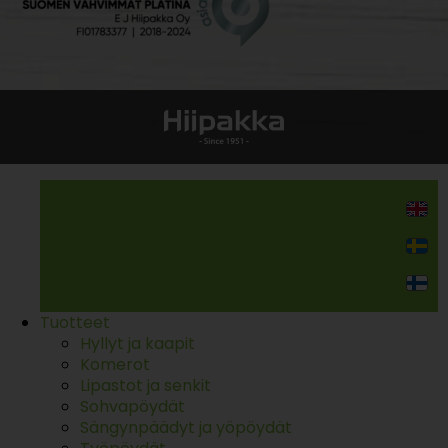
Kodin kalusteet
Tuotteet
Hyllyt ja kaapit
Komerot
Lipastot ja senkit
Sohvapöydät
Sängynpäädyt ja yöpöydät