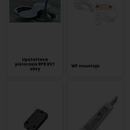
Upotettava
pistorasia 8P8 RST
WF muuntaja
sävy