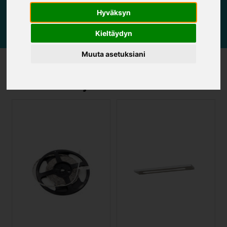
Hyväksyn
Kieltäydyn
Muuta asetuksiani
Led-nauhat ja valaisimet