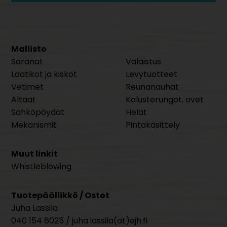
Mallisto
Saranat
Valaistus
Laatikot ja kiskot
Levytuotteet
Vetimet
Reunanauhat
Altaat
Kalusterungot, ovet
Sähköpöydät
Helat
Mekanismit
Pintakäsittely
Muut linkit
Whistleblowing
Tuotepäällikkö / Ostot
Juha Lassila
040 154 6025 / juha.lassila(at)ejh.fi