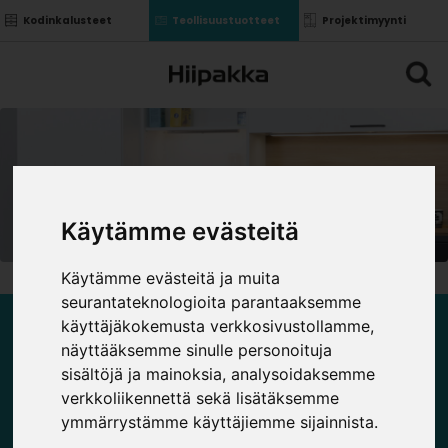
Kodinkalusteet
Teollisuustuotteet
Projektimyynti
Käytämme evästeitä
Käytämme evästeitä ja muita
seurantateknologioita parantaaksemme
käyttäjäkokemusta verkkosivustollamme,
LED VALAISIMET JA TARVIKKEET
näyttääksemme sinulle personoituja
sisältöjä ja mainoksia, analysoidaksemme
verkkoliikennettä sekä lisätäksemme
ymmärrystämme käyttäjiemme sijainnista.