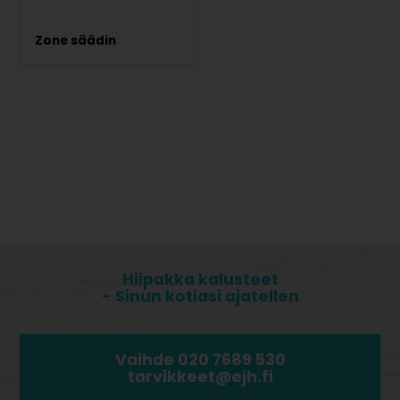
Zone säädin
Hiipakka kalusteet
- Sinun kotiasi ajatellen
Vaihde 020 7689 530
tarvikkeet@ejh.fi