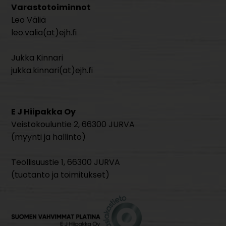
Varastotoiminnot
Leo Väliä
leo.valia(at)ejh.fi
Jukka Kinnari
jukka.kinnari(at)ejh.fi
E J Hiipakka Oy
Veistokouluntie 2, 66300 JURVA
(myynti ja hallinto)
Teollisuustie 1, 66300 JURVA
(tuotanto ja toimitukset)