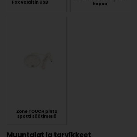
Fox valaisin USB
hopea
Zone TOUCH pinta
spotti säätimellä
Muuntajat ja tarvikkeet