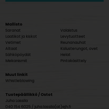
Mallisto
Saranat
Valaistus
Laatikot ja kiskot
Levytuotteet
Vetimet
Reunanauhat
Altaat
Kalusterungot, ovet
Sähköpöydät
Helat
Mekanismit
Pintakäsittely
Muut linkit
Whistleblowing
Tuotepäällikkö / Ostot
Juha Lassila
040 154 6025 / juha.lassila(at)ejh.fi