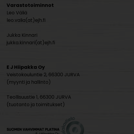
Varastotoiminnot
Leo Väliä
leo.valia(at)ejh.fi
Jukka Kinnari
jukka.kinnari(at)ejh.fi
E J Hiipakka Oy
Veistokouluntie 2, 66300 JURVA
(myynti ja hallinto)
Teollisuustie 1, 66300 JURVA
(tuotanto ja toimitukset)