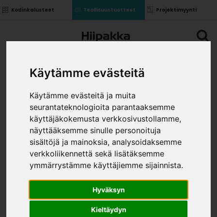
Kodinkalusteet
Teollisuustuotteet
Projektimyynti
Käytämme evästeitä
Käytämme evästeitä ja muita
seurantateknologioita parantaaksemme
käyttäjäkokemusta verkkosivustollamme,
näyttääksemme sinulle personoituja
sisältöjä ja mainoksia, analysoidaksemme
verkkoliikennettä sekä lisätäksemme
ymmärrystämme käyttäjiemme sijainnista.
Hyväksyn
Kieltäydyn