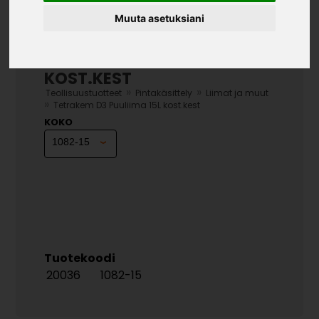
Muuta asetuksiani
TETRAKEM D3 PUULIIMA 15L
KOST.KEST
»
»
Teollisuustuotteet
Pintakäsittely
Liimat ja muut
»
Tetrakem D3 Puuliima 15L kost.kest
KOKO
Tuotekoodi
20036
1082-15