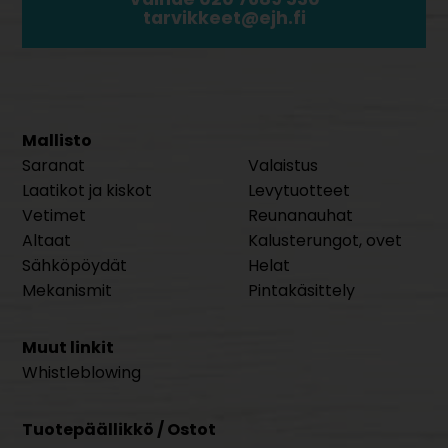
tarvikkeet@ejh.fi
Mallisto
Saranat
Valaistus
Laatikot ja kiskot
Levytuotteet
Vetimet
Reunanauhat
Altaat
Kalusterungot, ovet
Sähköpöydät
Helat
Mekanismit
Pintakäsittely
Muut linkit
Whistleblowing
Tuotepäällikkö / Ostot