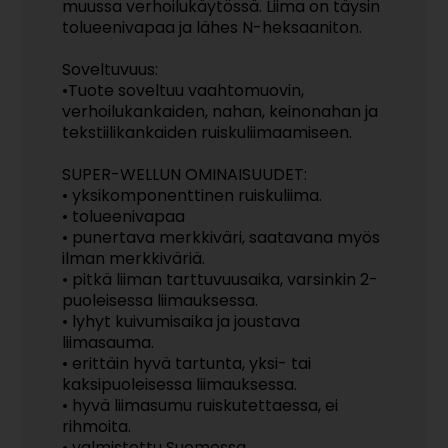
muussa verhoilukäytössä. Liima on täysin
tolueenivapaa ja lähes N-heksaaniton.
Soveltuvuus:
•Tuote soveltuu vaahtomuovin,
verhoilukankaiden, nahan, keinonahan ja
tekstiilikankaiden ruiskuliimaamiseen.
SUPER-WELLUN OMINAISUUDET:
• yksikomponenttinen ruiskuliima.
• tolueenivapaa
• punertava merkkiväri, saatavana myös
ilman merkkiväriä.
• pitkä liiman tarttuvuusaika, varsinkin 2-
puoleisessa liimauksessa.
• lyhyt kuivumisaika ja joustava
liimasauma.
• erittäin hyvä tartunta, yksi- tai
kaksipuoleisessa liimauksessa.
• hyvä liimasumu ruiskutettaessa, ei
rihmoita.
• valmistettu Suomessa.