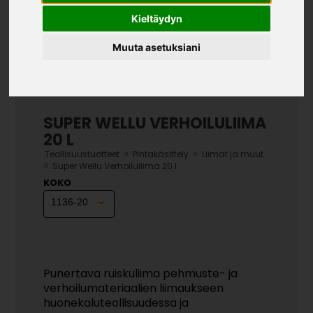
Kieltäydyn
Muuta asetuksiani
SUPER WELLU VERHOILULIIMA
20 L
»
»
Teollisuustuotteet
Pintakäsittely
Liimat ja muut
»
Super Wellu Verhoiluliima 20 l
KOKO
Punertava ruiskuliima pehmuste- ja
verhoilumateriaalien liimaukseen
huonekaluteollisuudessa ja