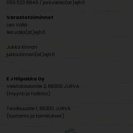
050 523 8845 / jani.vainio(at)ejh.fi
Varastotoiminnot
Leo Väliä
leo.valia(at)ejh.fi
Jukka Kinnari
jukka.kinnari(at)ejh.fi
E J Hiipakka Oy
Veistokouluntie 2, 66300 JURVA
(myynti ja hallinto)
Teollisuustie 1, 66300 JURVA
(tuotanto ja toimitukset)