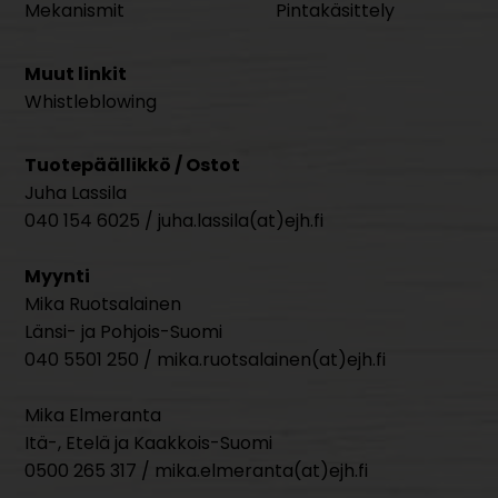
Mekanismit
Pintakäsittely
Muut linkit
Whistleblowing
Tuotepäällikkö / Ostot
Juha Lassila
040 154 6025 / juha.lassila(at)ejh.fi
Myynti
Mika Ruotsalainen
Länsi- ja Pohjois-Suomi
040 5501 250 / mika.ruotsalainen(at)ejh.fi
Mika Elmeranta
Itä-, Etelä ja Kaakkois-Suomi
0500 265 317 / mika.elmeranta(at)ejh.fi