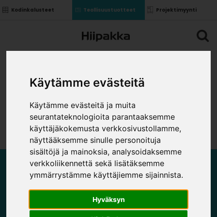
Kodinkalusteet
Teollisuustuotteet
Projektimyynti
Käytämme evästeitä
Käytämme evästeitä ja muita
seurantateknologioita parantaaksemme
käyttäjäkokemusta verkkosivustollamme,
näyttääksemme sinulle personoituja
sisältöjä ja mainoksia, analysoidaksemme
verkkoliikennettä sekä lisätäksemme
SARANAT ILMAN HIDASTINTA
ymmärrystämme käyttäjiemme sijainnista.
Hyväksyn