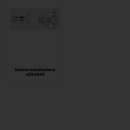
Saneerausaluslevy
säädöllä