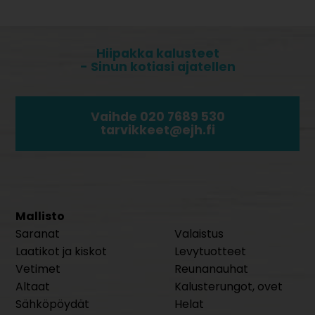
Hiipakka kalusteet
- Sinun kotiasi ajatellen
Vaihde 020 7689 530
tarvikkeet@ejh.fi
Mallisto
Saranat
Valaistus
Laatikot ja kiskot
Levytuotteet
Vetimet
Reunanauhat
Altaat
Kalusterungot, ovet
Sähköpöydät
Helat