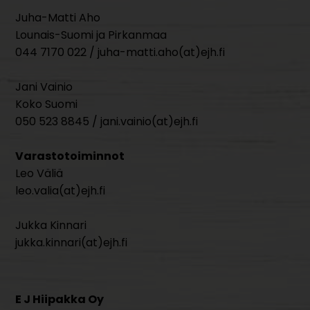
Juha-Matti Aho
Lounais-Suomi ja Pirkanmaa
044 7170 022 / juha-matti.aho(at)ejh.fi
Jani Vainio
Koko Suomi
050 523 8845 / jani.vainio(at)ejh.fi
Varastotoiminnot
Leo Väliä
leo.valia(at)ejh.fi
Jukka Kinnari
jukka.kinnari(at)ejh.fi
E J Hiipakka Oy