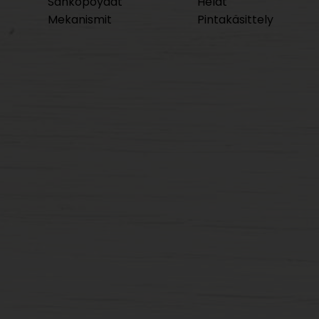
Sähköpöydät
Helat
Mekanismit
Pintakäsittely