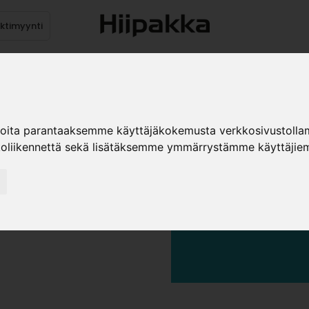
ektimyynti
stus
Sähköpöydät
Mekanismit
Levytuotteet
Reun
ioita parantaaksemme käyttäjäkokemusta verkkosivustolla
koliikennettä sekä lisätäksemme ymmärrystämme käyttäjiem
SOKKELIPRO