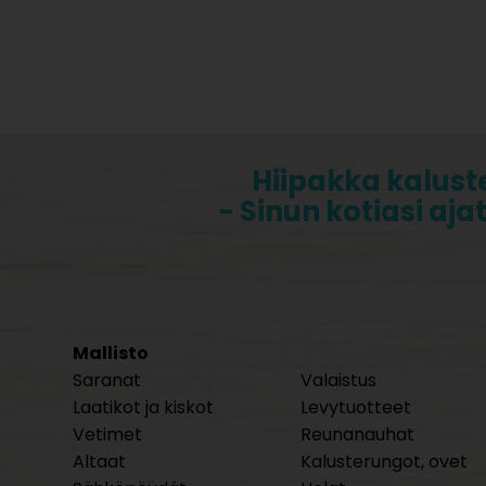
Hiipakka kalust
- Sinun kotiasi aja
Mallisto
Saranat
Valaistus
Laatikot ja kiskot
Levytuotteet
Vetimet
Reunanauhat
Altaat
Kalusterungot, ovet