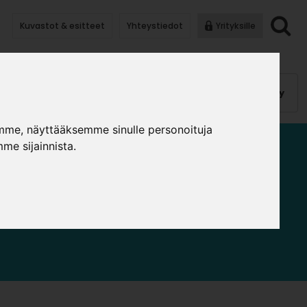
Kuvastot & esitteet
Yhteystiedot
Yrityksille
anauhat
Kalusterungot, ovet
Helat
Pintakäsittely
mme, näyttääksemme sinulle personoituja
me sijainnista.
FIILIT JA KEITTIÖLISTAT