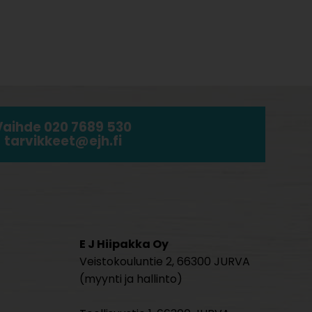
Vaihde 020 7689 530
tarvikkeet@ejh.fi
E J Hiipakka Oy
Veistokouluntie 2, 66300 JURVA
(myynti ja hallinto)