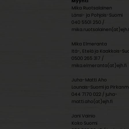
Myynti
Mika Ruotsalainen
Länsi- ja Pohjois-Suomi
040 5501 250 /
mika.ruotsalainen(at)ejh.f
Mika Elmeranta
Itä-, Etelä ja Kaakkois-Su
0500 265 317 /
mika.elmeranta(at)ejh.fi
Juha-Matti Aho
Lounais-Suomi ja Pirkan
044 7170 022 / juha-
matti.aho(at)ejh.fi
Jani Vainio
Koko Suomi