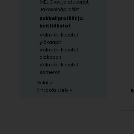
MEL Ovet ja etusarjat
Jakoseinäprofiilit
Sokkeliprofiilit ja
keittiölistat
Valmiiksi kasatut
yläkaapit
Valmiiksi kasatut
alakaapit
Valmiiksi kasatut
komerot
Helat »
Pintakäsittely »
S