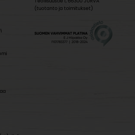
Teollisuustie 1, 66300 JURVA
(tuotanto ja toimitukset)
i
omi
maa