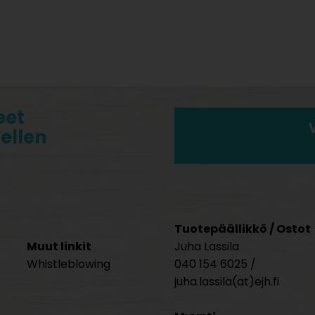
eet
tellen
Tuotepäällikkö / Ostot
Muut linkit
Juha Lassila
Whistleblowing
040 154 6025 /
juha.lassila(at)ejh.fi