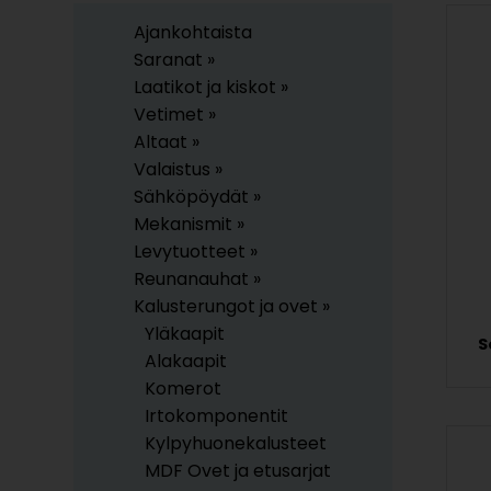
Ajankohtaista
Saranat »
Laatikot ja kiskot »
Vetimet »
Altaat »
Valaistus »
Sähköpöydät »
Mekanismit »
Levytuotteet »
Reunanauhat »
Kalusterungot ja ovet »
Yläkaapit
S
Alakaapit
Komerot
Irtokomponentit
Kylpyhuonekalusteet
MDF Ovet ja etusarjat