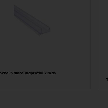
okkelin alareunaprofiili. kirkas