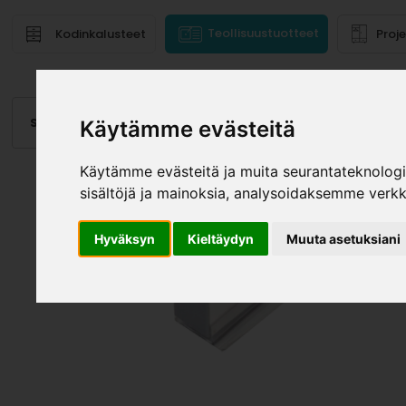
Teollisuustuotteet
Kodinkalusteet
Proj
Saranat
Laatikot, kiskot
Vetimet
Altaat
Valai
Käytämme evästeitä
Käytämme evästeitä ja muita seurantateknolog
sisältöjä ja mainoksia, analysoidaksemme verk
Hyväksyn
Kieltäydyn
Muuta asetuksiani