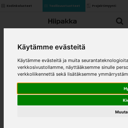
Kodinkalusteet
Teollisuustuotteet
Projektimyynti
Käytämme evästeitä
Käytämme evästeitä ja muita seurantateknologioi
verkkosivustollamme, näyttääksemme sinulle perso
verkkoliikennettä sekä lisätäksemme ymmärrystämm
H
Ki
Muuta 