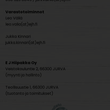
Varastotoiminnot
Leo Väliä
leo.valia(at)ejh.fi
Jukka Kinnari
jukka.kinnari(at)ejh.fi
E J Hiipakka Oy
Veistokouluntie 2, 66300 JURVA
(myynti ja hallinto)
Teollisuustie 1, 66300 JURVA
(tuotanto ja toimitukset)