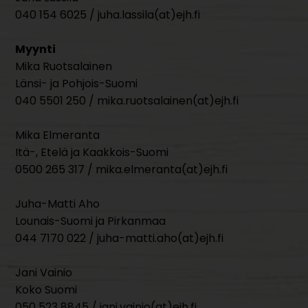
040 154 6025 / juha.lassila(at)ejh.fi
Myynti
Mika Ruotsalainen
Länsi- ja Pohjois-Suomi
040 5501 250 / mika.ruotsalainen(at)ejh.fi
Mika Elmeranta
Itä-, Etelä ja Kaakkois-Suomi
0500 265 317 / mika.elmeranta(at)ejh.fi
Juha-Matti Aho
Lounais-Suomi ja Pirkanmaa
044 7170 022 / juha-matti.aho(at)ejh.fi
Jani Vainio
Koko Suomi
050 523 8845 / jani.vainio(at)ejh.fi