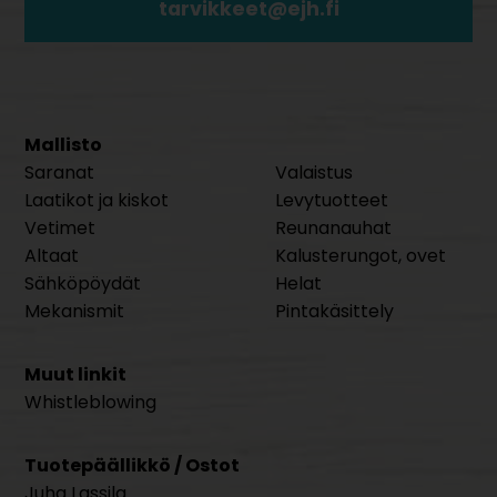
tarvikkeet@ejh.fi
Mallisto
Saranat
Valaistus
Laatikot ja kiskot
Levytuotteet
Vetimet
Reunanauhat
Altaat
Kalusterungot, ovet
Sähköpöydät
Helat
Mekanismit
Pintakäsittely
Muut linkit
Whistleblowing
Tuotepäällikkö / Ostot
Juha Lassila