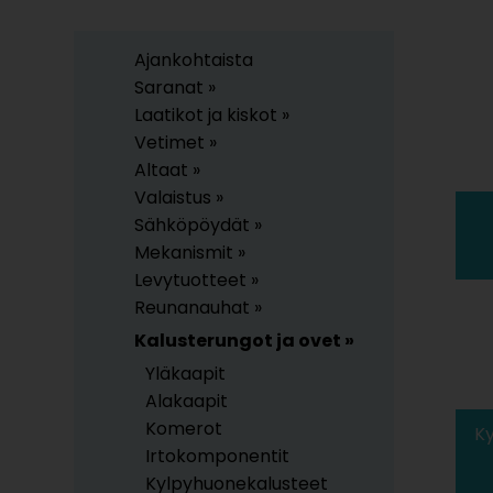
Ajankohtaista
Saranat »
Laatikot ja kiskot »
Vetimet »
Altaat »
Valaistus »
Sähköpöydät »
Mekanismit »
Levytuotteet »
Reunanauhat »
Kalusterungot ja ovet »
Yläkaapit
Alakaapit
Komerot
K
Irtokomponentit
Kylpyhuonekalusteet