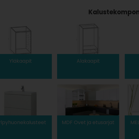
Kalustekompon
Yläkaapit
Alakaapit
ylpyhuonekalusteet
MDF Ovet ja etusarjat
MEL