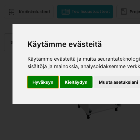
Teollisuustuotteet
Kodinkalusteet
Proj
Saranat
Laatikot, kiskot
Vetimet
Altaat
Valai
Käytämme evästeitä
Käytämme evästeitä ja muita seurantateknolog
sisältöjä ja mainoksia, analysoidaksemme verk
Hyväksyn
Kieltäydyn
Muuta asetuksiani