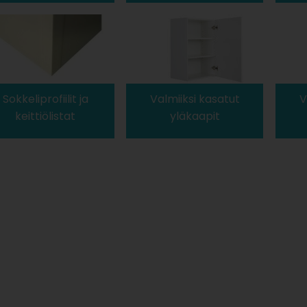
Sokkeliprofiilit ja
Valmiiksi kasatut
V
keittiölistat
yläkaapit