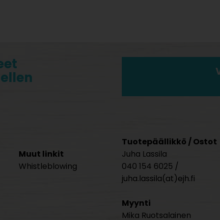
eet
tellen
Tuotepäällikkö / Ostot
Muut linkit
Juha Lassila
Whistleblowing
040 154 6025 /
juha.lassila(at)ejh.fi
Myynti
Mika Ruotsalainen