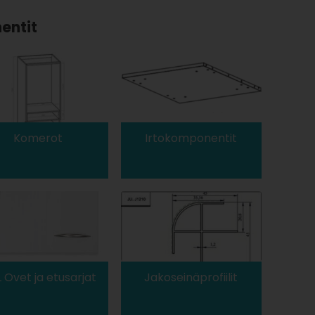
entit
Komerot
Irtokomponentit
 Ovet ja etusarjat
Jakoseinäprofiilit