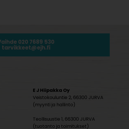
Vaihde 020 7689 530
tarvikkeet@ejh.fi
E J Hiipakka Oy
Veistokouluntie 2, 66300 JURVA
(myynti ja hallinto)
Teollisuustie 1, 66300 JURVA
(tuotanto ja toimitukset)