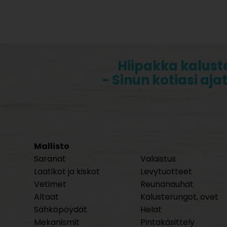
Hiipakka kalust
- Sinun kotiasi aja
Mallisto
Saranat
Valaistus
Laatikot ja kiskot
Levytuotteet
Vetimet
Reunanauhat
Altaat
Kalusterungot, ovet
Sähköpöydät
Helat
Mekanismit
Pintakäsittely