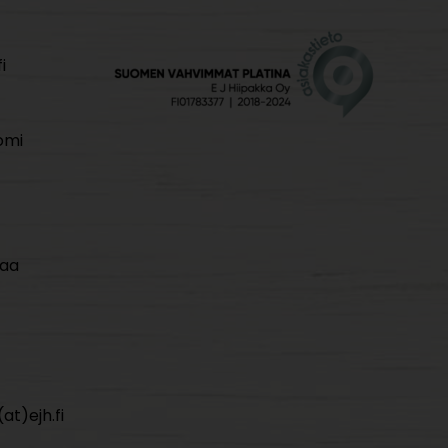
i
omi
maa
at)ejh.fi