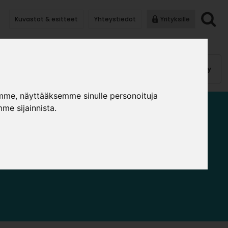
Kuvastot & esitteet
Yhteystiedot
Yrityksille
anauhat
Kalusterungot, ovet
Helat
Pintakäsittely
mme, näyttääksemme sinulle personoituja
me sijainnista.
UNGOT JA OVET