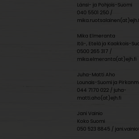
Länsi- ja Pohjois-Suomi
040 5501 250 /
mika.ruotsalainen(at)ejh.f
Mika Elmeranta
Itä-, Etelä ja Kaakkois-Su
0500 265 317 /
mika.elmeranta(at)ejh.fi
Juha-Matti Aho
Lounais-Suomi ja Pirkan
044 7170 022 / juha-
matti.aho(at)ejh.fi
Jani Vainio
Koko Suomi
050 523 8845 / jani.vainio(