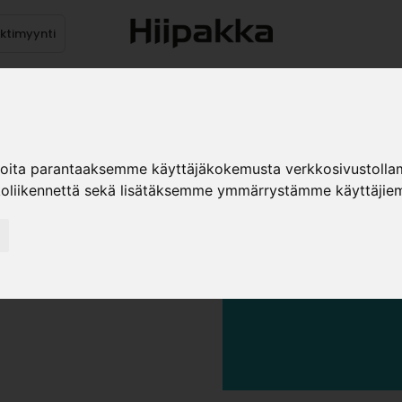
ektimyynti
stus
Sähköpöydät
Mekanismit
Levytuotteet
Reun
ioita parantaaksemme käyttäjäkokemusta verkkosivustolla
koliikennettä sekä lisätäksemme ymmärrystämme käyttäjiem
KALUSTER