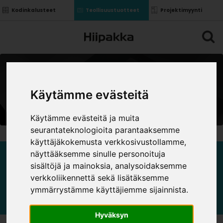
Kodinkalusteet
Teollisuustuotteet
Projektimyynti
Käytämme evästeitä
Käytämme evästeitä ja muita
seurantateknologioita parantaaksemme
käyttäjäkokemusta verkkosivustollamme,
näyttääksemme sinulle personoituja
LISÄTARVIKKEET
sisältöjä ja mainoksia, analysoidaksemme
verkkoliikennettä sekä lisätäksemme
ymmärrystämme käyttäjiemme sijainnista.
Hyväksyn