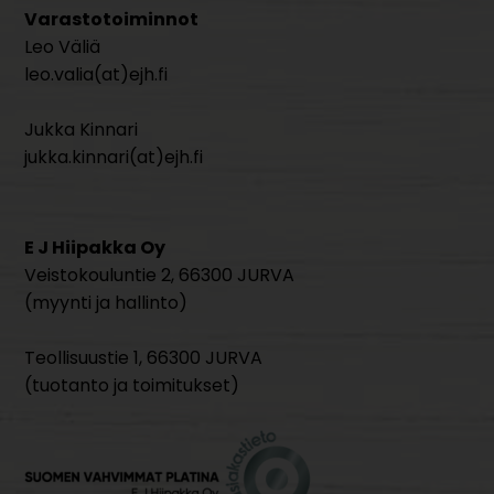
Varastotoiminnot
Leo Väliä
leo.valia(at)ejh.fi
Jukka Kinnari
jukka.kinnari(at)ejh.fi
E J Hiipakka Oy
Veistokouluntie 2, 66300 JURVA
(myynti ja hallinto)
Teollisuustie 1, 66300 JURVA
(tuotanto ja toimitukset)