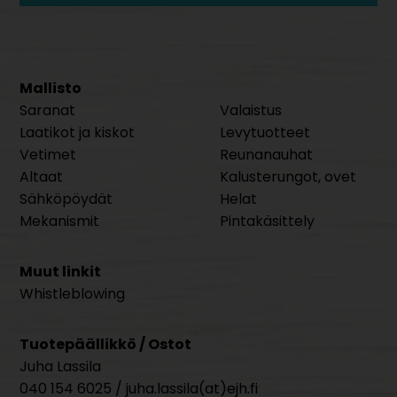
Mallisto
Saranat
Valaistus
Laatikot ja kiskot
Levytuotteet
Vetimet
Reunanauhat
Altaat
Kalusterungot, ovet
Sähköpöydät
Helat
Mekanismit
Pintakäsittely
Muut linkit
Whistleblowing
Tuotepäällikkö / Ostot
Juha Lassila
040 154 6025 / juha.lassila(at)ejh.fi