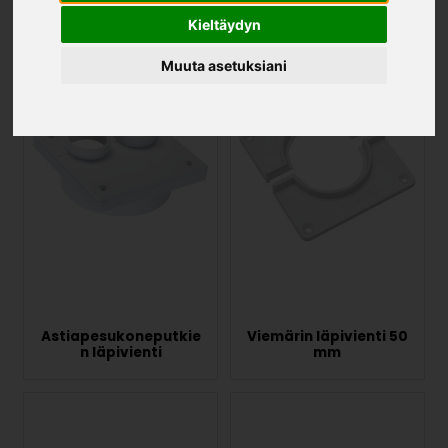
Kieltäydyn
Muuta asetuksiani
Astiapesukoneputkie
Viemärin läpivienti 50
n läpivienti
mm