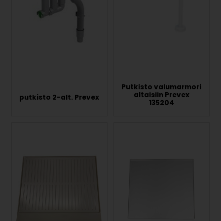
Putkisto valumarmori
altaisiin Prevex
putkisto 2-alt. Prevex
135204