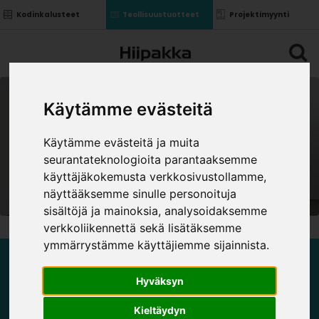
Kodinkalusteet
Teollisuustuotteet
Projektimyynti
Käytämme evästeitä
Käytämme evästeitä ja muita
seurantateknologioita parantaaksemme
käyttäjäkokemusta verkkosivustollamme,
näyttääksemme sinulle personoituja
sisältöjä ja mainoksia, analysoidaksemme
verkkoliikennettä sekä lisätäksemme
ymmärrystämme käyttäjiemme sijainnista.
KAKSI- JA KOLMIJALKAISET
Hyväksyn
Kieltäydyn