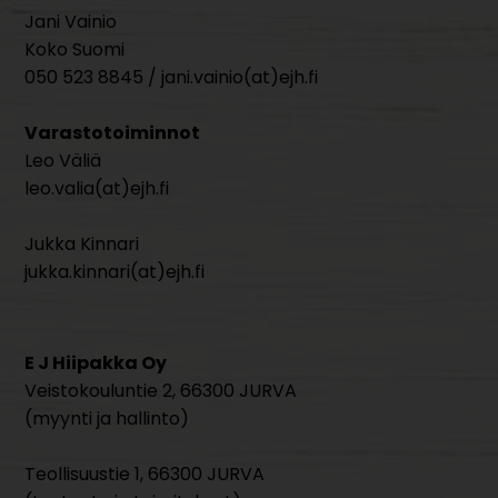
Jani Vainio
Koko Suomi
050 523 8845 / jani.vainio(at)ejh.fi
Varastotoiminnot
Leo Väliä
leo.valia(at)ejh.fi
Jukka Kinnari
jukka.kinnari(at)ejh.fi
E J Hiipakka Oy
Veistokouluntie 2, 66300 JURVA
(myynti ja hallinto)
Teollisuustie 1, 66300 JURVA