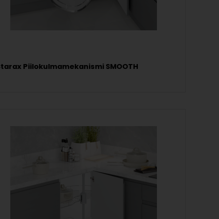
Starax Piilokulmamekanismi SMOOTH