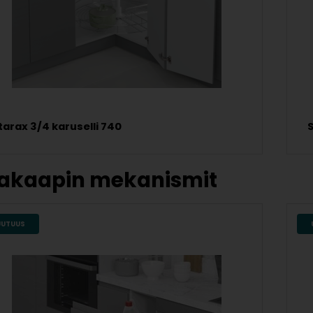
tarax 3/4 karuselli 740
S
akaapin mekanismit
UUTUUS