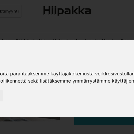
ektimyynti
stus
Sähköpöydät
Mekanismit
Levytuotteet
Reun
ALLAS- JA
ioita parantaaksemme käyttäjäkokemusta verkkosivustolla
koliikennettä sekä lisätäksemme ymmärrystämme käyttäjiem
Starax tuote