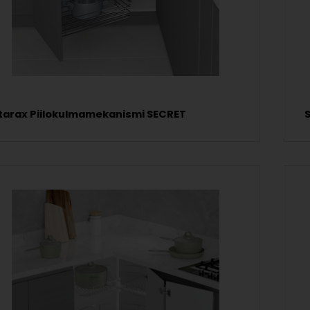
tarax Piilokulmamekanismi SECRET
S