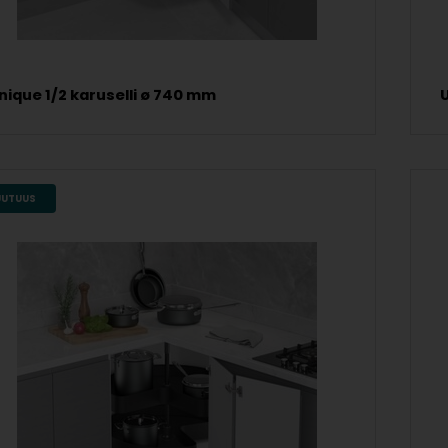
nique 1/2 karuselli ø 740 mm
UUTUUS