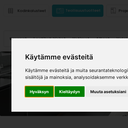
Teollisuustuotteet
Kodinkalusteet
Proj
Saranat
Laatikot, kiskot
Vetimet
Altaat
Valai
Käytämme evästeitä
Käytämme evästeitä ja muita seurantateknolog
sisältöjä ja mainoksia, analysoidaksemme verk
Hyväksyn
Kieltäydyn
Muuta asetuksiani