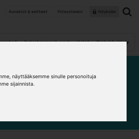
Kuvastot & esitteet
Yhteystiedot
Yrityksille
anauhat
Kalusterungot, ovet
Helat
Pintakäsittely
 ALAKAAPIN MEKANISMIT
mme, näyttääksemme sinulle personoituja
me sijainnista.
luettelo