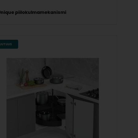
Unique piilokulmamekanismi
UUTUUS