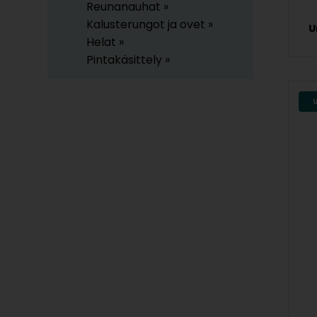
Reunanauhat »
Kalusterungot ja ovet »
U
Helat »
Pintakäsittely »