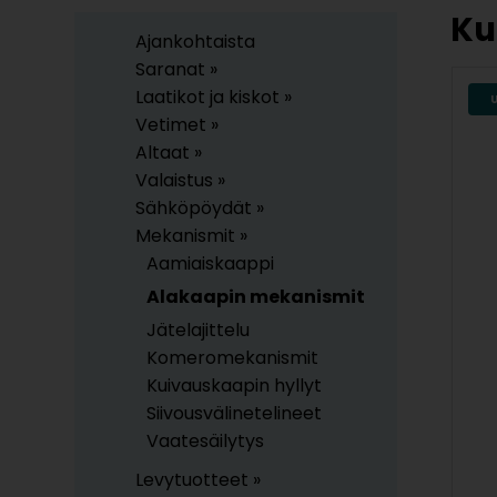
Ku
Ajankohtaista
Saranat »
Laatikot ja kiskot »
Vetimet »
Altaat »
Valaistus »
Sähköpöydät »
Mekanismit »
Aamiaiskaappi
Alakaapin mekanismit
Jätelajittelu
Komeromekanismit
Kuivauskaapin hyllyt
Siivousvälinetelineet
Vaatesäilytys
Levytuotteet »