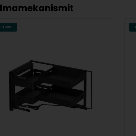
lmamekanismit
UUTUUS