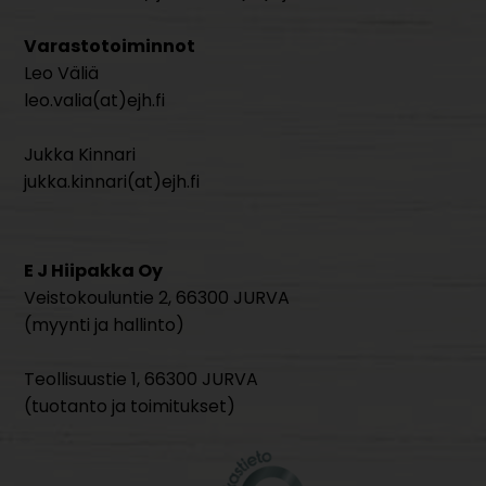
Varastotoiminnot
Leo Väliä
leo.valia(at)ejh.fi
Jukka Kinnari
jukka.kinnari(at)ejh.fi
E J Hiipakka Oy
Veistokouluntie 2, 66300 JURVA
(myynti ja hallinto)
Teollisuustie 1, 66300 JURVA
(tuotanto ja toimitukset)