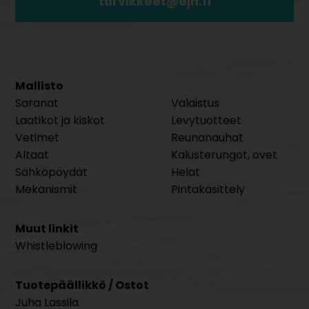
tarvikkeet@ejh.fi
Mallisto
Saranat
Valaistus
Laatikot ja kiskot
Levytuotteet
Vetimet
Reunanauhat
Altaat
Kalusterungot, ovet
Sähköpöydät
Helat
Mekanismit
Pintakäsittely
Muut linkit
Whistleblowing
Tuotepäällikkö / Ostot
Juha Lassila