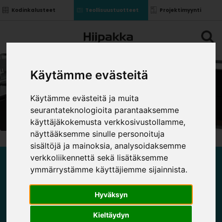
Kodinkalusteet
Teollisuustuotteet
Projektimyynti
Käytämme evästeitä
Käytämme evästeitä ja muita
seurantateknologioita parantaaksemme
käyttäjäkokemusta verkkosivustollamme,
näyttääksemme sinulle personoituja
sisältöjä ja mainoksia, analysoidaksemme
verkkoliikennettä sekä lisätäksemme
ymmärrystämme käyttäjiemme sijainnista.
KOMEROMEKANISMIT
Hyväksyn
Starax tuoteluettelo
Kieltäydyn