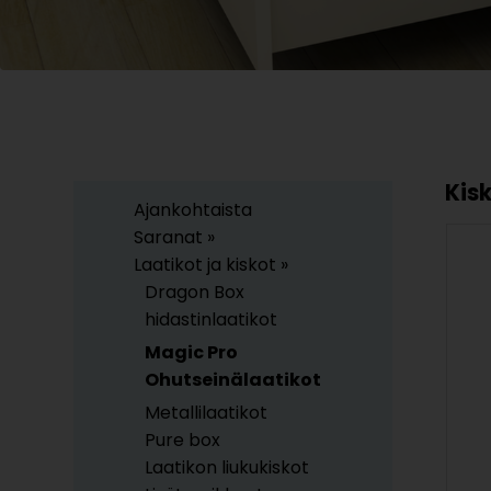
Kis
Ajankohtaista
Saranat »
Laatikot ja kiskot »
Dragon Box
hidastinlaatikot
Magic Pro
Ohutseinälaatikot
Metallilaatikot
Pure box
Laatikon liukukiskot