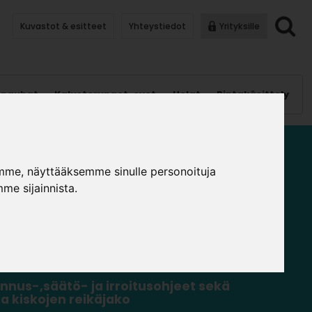
Kuvastot & esitteet
Yhteystiedot
Yrityksille
anauhat
Kalusterungot, ovet
Helat
Pintakäsittely
C PRO OHUTSEINÄLAATIKOT
mme, näyttääksemme sinulle personoituja
me sijainnista.
tausraporttiMagic Pro ohutseinälaatikot,
a asennus ohjeet
tausraportti
nnus-,säätö- ja irroitusohjeet sekä
a kiskojen reikäjako