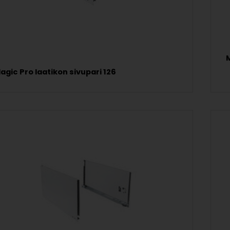
M
agic Pro laatikon sivupari 126