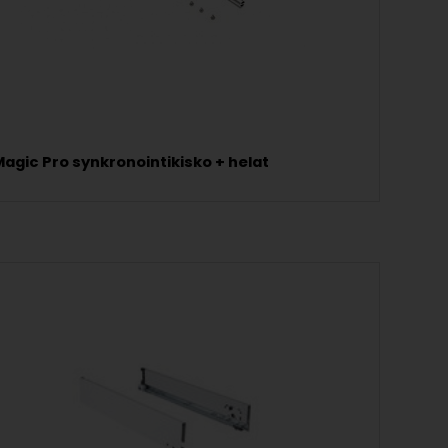
agic Pro synkronointikisko + helat