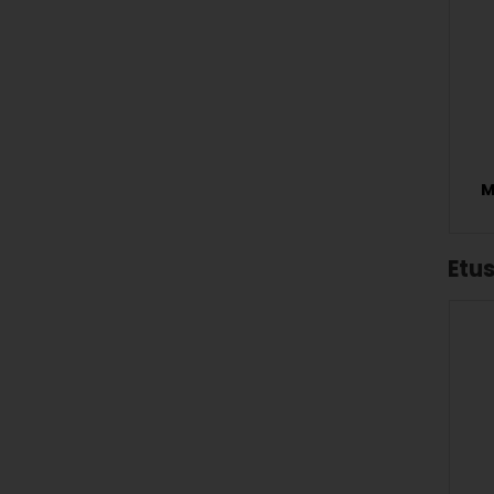
M
Etus