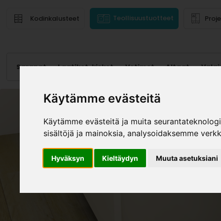
Teollisuustuotteet
Kodinkalusteet
Proj
Saranat
Laatikot, kiskot
Vetimet
Altaat
Valai
Käytämme evästeitä
Käytämme evästeitä ja muita seurantateknolog
sisältöjä ja mainoksia, analysoidaksemme verk
Hyväksyn
Kieltäydyn
Muuta asetuksiani