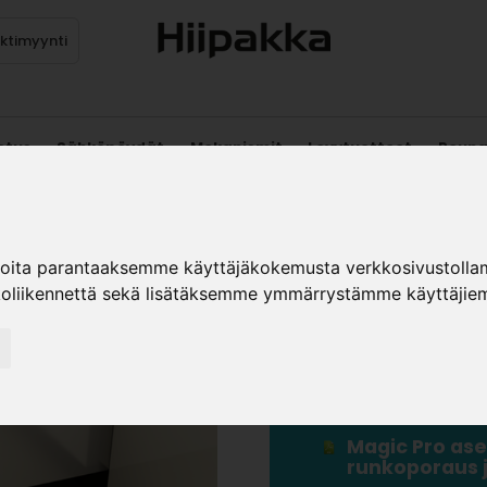
ektimyynti
stus
Sähköpöydät
Mekanismit
Levytuotteet
Reun
DTC MAGI
ioita parantaaksemme käyttäjäkokemusta verkkosivustolla
koliikennettä sekä lisätäksemme ymmärrystämme käyttäjiem
Magic Pro tes
mitoitukset j
Magic Pro tes
Magic Pro ase
runkoporaus j