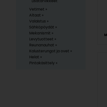
Lisätarvikkeet
Vetimet »
Altaat »
Valaistus »
Sähköpöydät »
Mekanismit »
M
Levytuotteet »
Reunanauhat »
Kalusterungot ja ovet »
Helat »
Pintakäsittely »