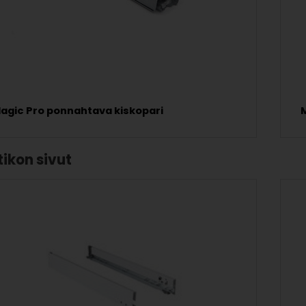
agic Pro ponnahtava kiskopari
M
ikon sivut