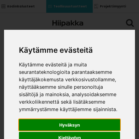
Kodinkalusteet
Teollisuustuotteet
Projektimyynti
Käytämme evästeitä
Käytämme evästeitä ja muita
seurantateknologioita parantaaksemme
käyttäjäkokemusta verkkosivustollamme,
näyttääksemme sinulle personoituja
sisältöjä ja mainoksia, analysoidaksemme
verkkoliikennettä sekä lisätäksemme
ymmärrystämme käyttäjiemme sijainnista.
Hyväksyn
Kieltäydyn