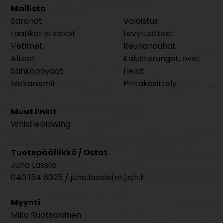
Mallisto
Saranat
Valaistus
Laatikot ja kiskot
Levytuotteet
Vetimet
Reunanauhat
Altaat
Kalusterungot, ovet
Sähköpöydät
Helat
Mekanismit
Pintakäsittely
Muut linkit
Whistleblowing
Tuotepäällikkö / Ostot
Juha Lassila
040 154 6025 / juha.lassila(at)ejh.fi
Myynti
Mika Ruotsalainen