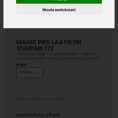
Muuta asetuksiani
MAGIC PRO LAATIKON
SIVUPARI 172
»
»
Teollisuustuotteet
Laatikot ja kiskot
Magic Pro
»
Ohutseinälaatikot
Magic Pro laatikon sivupari 172
KOKO
Klikkaa tästä mittakuviin
Laatikkokoko: 5 Paria