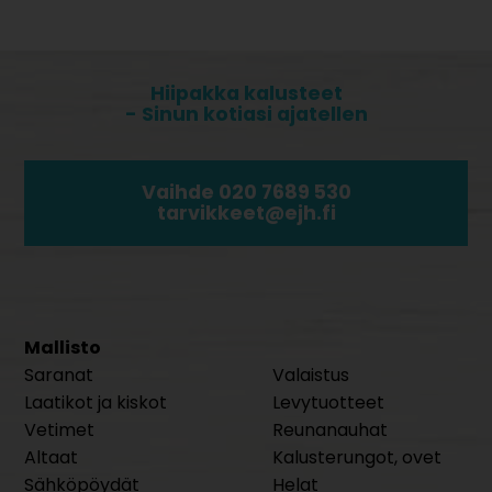
Hiipakka kalusteet
- Sinun kotiasi ajatellen
Vaihde 020 7689 530
tarvikkeet@ejh.fi
Mallisto
Saranat
Valaistus
Laatikot ja kiskot
Levytuotteet
Vetimet
Reunanauhat
Altaat
Kalusterungot, ovet
Sähköpöydät
Helat