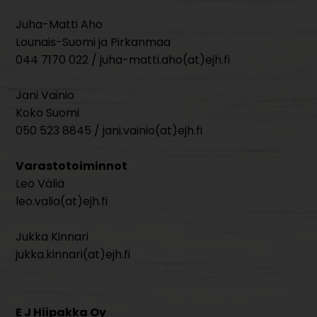
Juha-Matti Aho
Lounais-Suomi ja Pirkanmaa
044 7170 022 / juha-matti.aho(at)ejh.fi
Jani Vainio
Koko Suomi
050 523 8845 / jani.vainio(at)ejh.fi
Varastotoiminnot
Leo Väliä
leo.valia(at)ejh.fi
Jukka Kinnari
jukka.kinnari(at)ejh.fi
E J Hiipakka Oy