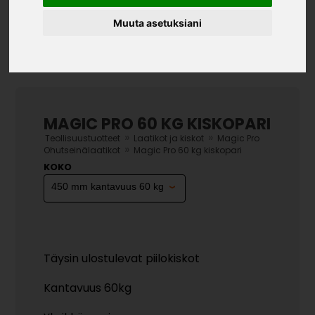
Muuta asetuksiani
MAGIC PRO 60 KG KISKOPARI
»
»
Teollisuustuotteet
Laatikot ja kiskot
Magic Pro
»
Ohutseinälaatikot
Magic Pro 60 kg kiskopari
KOKO
Täysin ulostulevat piilokiskot
Kantavuus 60kg