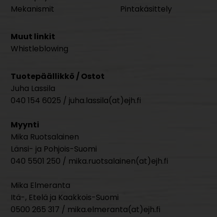
Mekanismit
Pintakäsittely
Muut linkit
Whistleblowing
Tuotepäällikkö / Ostot
Juha Lassila
040 154 6025 / juha.lassila(at)ejh.fi
Myynti
Mika Ruotsalainen
Länsi- ja Pohjois-Suomi
040 5501 250 / mika.ruotsalainen(at)ejh.fi
Mika Elmeranta
Itä-, Etelä ja Kaakkois-Suomi
0500 265 317 / mika.elmeranta(at)ejh.fi