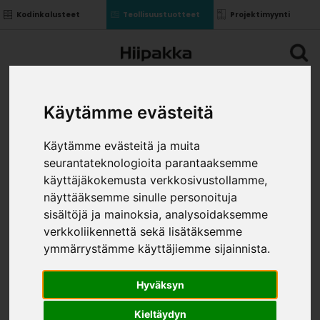
Kodinkalusteet
Teollisuustuotteet
Projektimyynti
Käytämme evästeitä
Käytämme evästeitä ja muita
seurantateknologioita parantaaksemme
käyttäjäkokemusta verkkosivustollamme,
näyttääksemme sinulle personoituja
sisältöjä ja mainoksia, analysoidaksemme
verkkoliikennettä sekä lisätäksemme
ymmärrystämme käyttäjiemme sijainnista.
Hyväksyn
Kieltäydyn