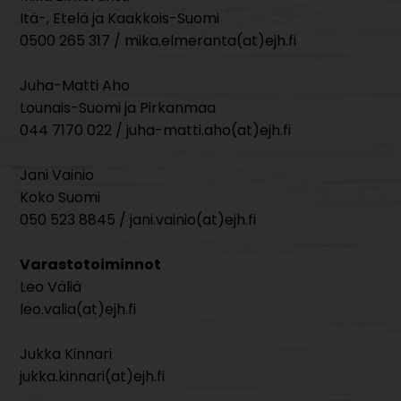
Itä-, Etelä ja Kaakkois-Suomi
0500 265 317 / mika.elmeranta(at)ejh.fi
Juha-Matti Aho
Lounais-Suomi ja Pirkanmaa
044 7170 022 / juha-matti.aho(at)ejh.fi
Jani Vainio
Koko Suomi
050 523 8845 / jani.vainio(at)ejh.fi
Varastotoiminnot
Leo Väliä
leo.valia(at)ejh.fi
Jukka Kinnari
jukka.kinnari(at)ejh.fi