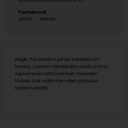
Korkea valkoisena koodi 45157
Tuotekoodi
45155
Matala
Magic Pro laatikon jakaja kahdessa eri
koossa. Laatikon tilanjakajan avulla arki on
sujuvampaa keittiössä kuin muissakin
tiloissa. Voit valita itse välien pituuden
laatikon sisällä.