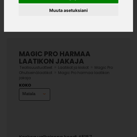
Muuta asetuksiani
MAGIC PRO HARMAA
LAATIKON JAKAJA
»
»
Teollisuustuotteet
Laatikot ja kiskot
Magic Pro
»
Ohutseinälaatikot
Magic Pro harmaa laatikon
jakaja
KOKO