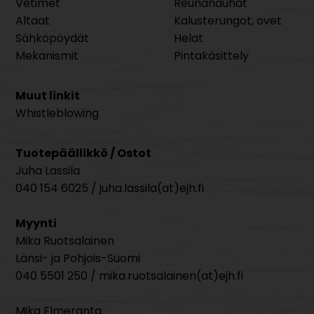
Vetimet
Reunanauhat
Altaat
Kalusterungot, ovet
Sähköpöydät
Helat
Mekanismit
Pintakäsittely
Muut linkit
Whistleblowing
Tuotepäällikkö / Ostot
Juha Lassila
040 154 6025 / juha.lassila(at)ejh.fi
Myynti
Mika Ruotsalainen
Länsi- ja Pohjois-Suomi
040 5501 250 / mika.ruotsalainen(at)ejh.fi
Mika Elmeranta