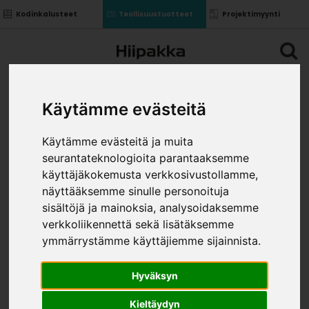
Kodinkalusteet
Teollisuustuotteet
Projektimyynti
Käytämme evästeitä
Käytämme evästeitä ja muita
seurantateknologioita parantaaksemme
käyttäjäkokemusta verkkosivustollamme,
näyttääksemme sinulle personoituja
sisältöjä ja mainoksia, analysoidaksemme
verkkoliikennettä sekä lisätäksemme
ymmärrystämme käyttäjiemme sijainnista.
Hyväksyn
Kieltäydyn