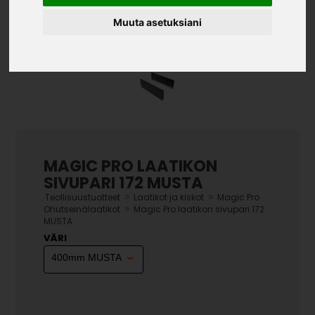
Muuta asetuksiani
MAGIC PRO LAATIKON
SIVUPARI 172 MUSTA
»
»
Teollisuustuotteet
Laatikot ja kiskot
Magic Pro
»
Ohutseinälaatikot
Magic Pro laatikon sivupari 172
MUSTA
VÄRI