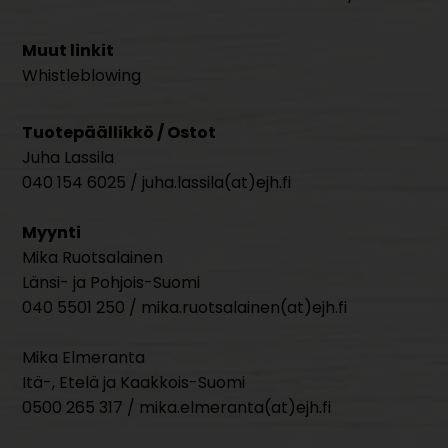
Muut linkit
Whistleblowing
Tuotepäällikkö / Ostot
Juha Lassila
040 154 6025 / juha.lassila(at)ejh.fi
Myynti
Mika Ruotsalainen
Länsi- ja Pohjois-Suomi
040 5501 250 / mika.ruotsalainen(at)ejh.fi
Mika Elmeranta
Itä-, Etelä ja Kaakkois-Suomi
0500 265 317 / mika.elmeranta(at)ejh.fi