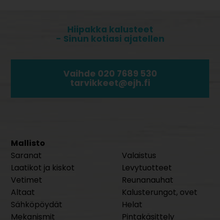
Hiipakka kalusteet
- Sinun kotiasi ajatellen
Vaihde 020 7689 530
tarvikkeet@ejh.fi
Mallisto
Saranat
Valaistus
Laatikot ja kiskot
Levytuotteet
Vetimet
Reunanauhat
Altaat
Kalusterungot, ovet
Sähköpöydät
Helat
Mekanismit
Pintakäsittely