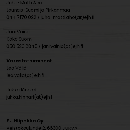
Juha-Matti Aho
Lounais-Suomi ja Pirkanmaa
044 7170 022 / juha-matti.aho(at)ejh.fi
Jani Vainio
Koko Suomi
050 523 8845 / jani.vainio(at)ejh.fi
Varastotoiminnot
Leo Väliä
leo.valia(at)ejh.fi
Jukka Kinnari
jukka.kinnari(at)ejh.fi
E J Hiipakka Oy
Veistokouluntie 2, 66300 JURVA