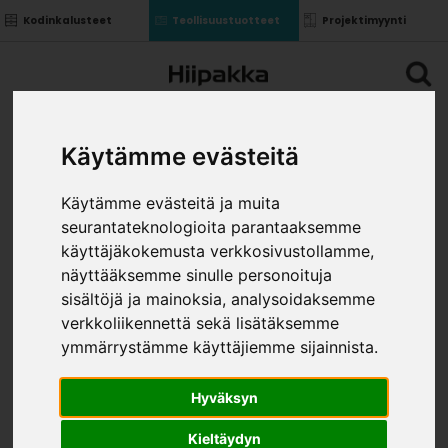
Kodinkalusteet
Teollisuustuotteet
Projektimyynti
Käytämme evästeitä
Käytämme evästeitä ja muita
seurantateknologioita parantaaksemme
käyttäjäkokemusta verkkosivustollamme,
näyttääksemme sinulle personoituja
sisältöjä ja mainoksia, analysoidaksemme
verkkoliikennettä sekä lisätäksemme
ymmärrystämme käyttäjiemme sijainnista.
Hyväksyn
Kieltäydyn