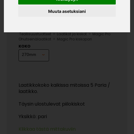
Muuta asetuksiani
MAGIC PRO KISKOPARI
»
»
Teollisuustuotteet
Laatikot ja kiskot
Magic Pro
»
Ohutseinälaatikot
Magic Pro kiskopari
KOKO
Laatikkokoko kaikissa mitoissa 5 Paria /
laatikko.
Täysin ulostulevat piilokiskot
Yksikkö: pari
Klikkaa tästä mittakuviin