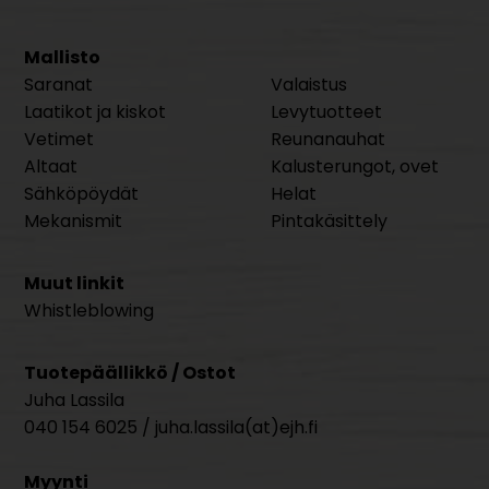
Mallisto
Saranat
Valaistus
Laatikot ja kiskot
Levytuotteet
Vetimet
Reunanauhat
Altaat
Kalusterungot, ovet
Sähköpöydät
Helat
Mekanismit
Pintakäsittely
Muut linkit
Whistleblowing
Tuotepäällikkö / Ostot
Juha Lassila
040 154 6025 / juha.lassila(at)ejh.fi
Myynti