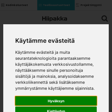
Kodinkalusteet
Teollisuustuotteet
Projektimyynti
Käytämme evästeitä
Käytämme evästeitä ja muita
seurantateknologioita parantaaksemme
käyttäjäkokemusta verkkosivustollamme,
näyttääksemme sinulle personoituja
sisältöjä ja mainoksia, analysoidaksemme
verkkoliikennettä sekä lisätäksemme
ymmärrystämme käyttäjiemme sijainnista.
Hyväksyn
Kieltäydyn