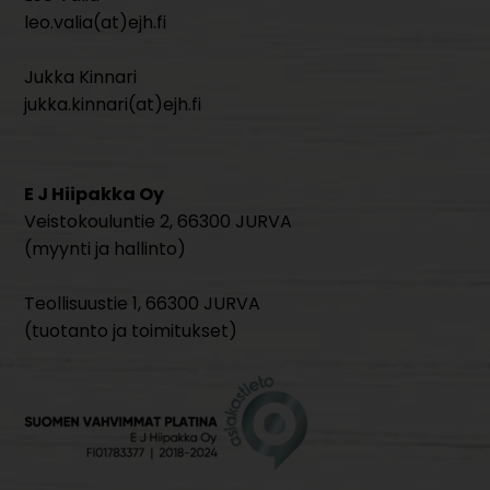
leo.valia(at)ejh.fi
Jukka Kinnari
jukka.kinnari(at)ejh.fi
E J Hiipakka Oy
Veistokouluntie 2, 66300 JURVA
(myynti ja hallinto)
Teollisuustie 1, 66300 JURVA
(tuotanto ja toimitukset)