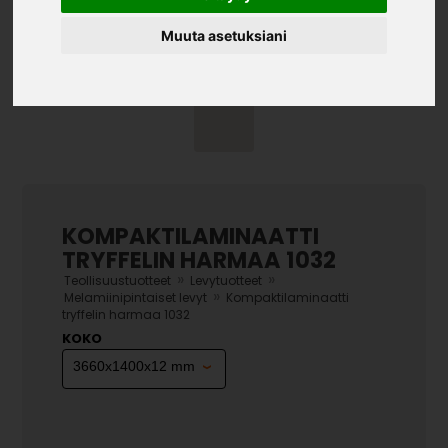
Muuta asetuksiani
KOMPAKTILAMINAATTI
TRYFFELIN HARMAA 1032
»
»
Teollisuustuotteet
Levytuotteet
»
Melamiinipintaiset levyt
Kompaktilaminaatti
tryffelin harmaa 1032
KOKO