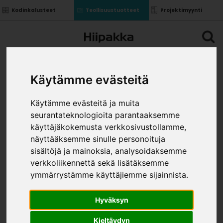
Kodinkalusteet
Teollisuustuotteet
Projektimyynti
Käytämme evästeitä
Käytämme evästeitä ja muita
seurantateknologioita parantaaksemme
käyttäjäkokemusta verkkosivustollamme,
näyttääksemme sinulle personoituja
sisältöjä ja mainoksia, analysoidaksemme
verkkoliikennettä sekä lisätäksemme
ymmärrystämme käyttäjiemme sijainnista.
Hyväksyn
Kieltäydyn