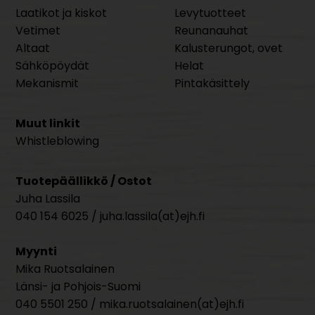
Laatikot ja kiskot
Levytuotteet
Vetimet
Reunanauhat
Altaat
Kalusterungot, ovet
Sähköpöydät
Helat
Mekanismit
Pintakäsittely
Muut linkit
Whistleblowing
Tuotepäällikkö / Ostot
Juha Lassila
040 154 6025 / juha.lassila(at)ejh.fi
Myynti
Mika Ruotsalainen
Länsi- ja Pohjois-Suomi
040 5501 250 / mika.ruotsalainen(at)ejh.fi