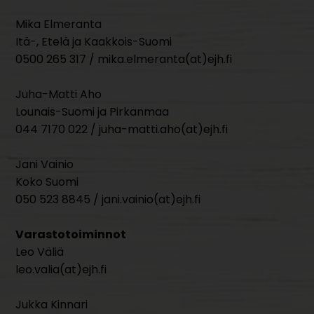
Mika Elmeranta
Itä-, Etelä ja Kaakkois-Suomi
0500 265 317 / mika.elmeranta(at)ejh.fi
Juha-Matti Aho
Lounais-Suomi ja Pirkanmaa
044 7170 022 / juha-matti.aho(at)ejh.fi
Jani Vainio
Koko Suomi
050 523 8845 / jani.vainio(at)ejh.fi
Varastotoiminnot
Leo Väliä
leo.valia(at)ejh.fi
Jukka Kinnari