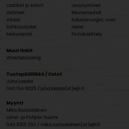
Laatikot ja kiskot
Levytuotteet
Vetimet
Reunanauhat
Altaat
Kalusterungot, ovet
Sähköpöydät
Helat
Mekanismit
Pintakäsittely
Muut linkit
Whistleblowing
Tuotepäällikkö / Ostot
Juha Lassila
040 154 6025 / juha.lassila(at)ejh.fi
Myynti
Mika Ruotsalainen
Länsi- ja Pohjois-Suomi
040 5501 250 / mika.ruotsalainen(at)ejh.fi