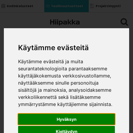
Kodinkalusteet
Teollisuustuotteet
Projektimyynti
Käytämme evästeitä
Käytämme evästeitä ja muita
seurantateknologioita parantaaksemme
käyttäjäkokemusta verkkosivustollamme,
näyttääksemme sinulle personoituja
sisältöjä ja mainoksia, analysoidaksemme
verkkoliikennettä sekä lisätäksemme
ymmärrystämme käyttäjiemme sijainnista.
Hyväksyn
Kieltäydyn