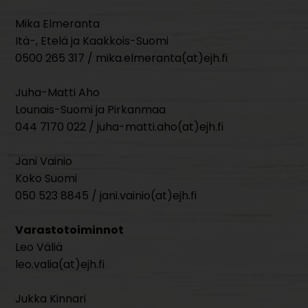
Mika Elmeranta
Itä-, Etelä ja Kaakkois-Suomi
0500 265 317 / mika.elmeranta(at)ejh.fi
Juha-Matti Aho
Lounais-Suomi ja Pirkanmaa
044 7170 022 / juha-matti.aho(at)ejh.fi
Jani Vainio
Koko Suomi
050 523 8845 / jani.vainio(at)ejh.fi
Varastotoiminnot
Leo Väliä
leo.valia(at)ejh.fi
Jukka Kinnari