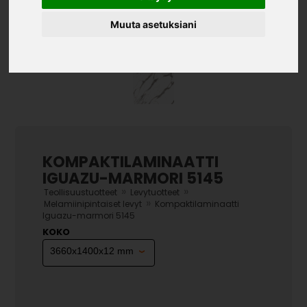
Muuta asetuksiani
KOMPAKTILAMINAATTI
IGUAZU-MARMORI 5145
»
»
Teollisuustuotteet
Levytuotteet
»
Melamiinipintaiset levyt
Kompaktilaminaatti
Iguazu-marmori 5145
KOKO