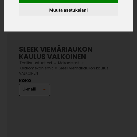
Muuta asetuksiani
SLEEK VIEMÄRIAUKON
KAULUS VALKOINEN
»
»
Teollisuustuotteet
Mekanismit
»
Keittiömekanismit
Sleek viemäriaukon kaulus
VALKOINEN
KOKO