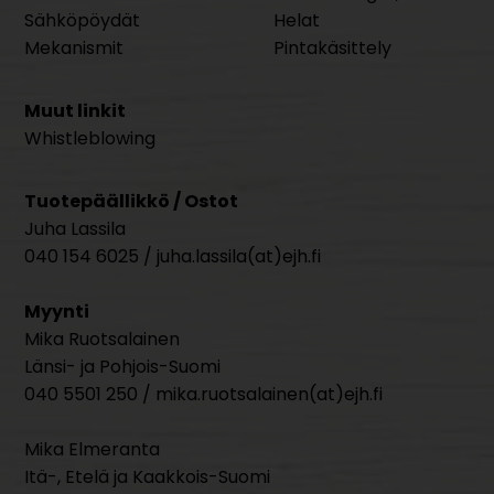
Sähköpöydät
Helat
Mekanismit
Pintakäsittely
Muut linkit
Whistleblowing
Tuotepäällikkö / Ostot
Juha Lassila
040 154 6025 / juha.lassila(at)ejh.fi
Myynti
Mika Ruotsalainen
Länsi- ja Pohjois-Suomi
040 5501 250 / mika.ruotsalainen(at)ejh.fi
Mika Elmeranta
Itä-, Etelä ja Kaakkois-Suomi