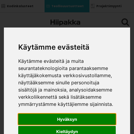
Kodinkalusteet
Teollisuustuotteet
Projektimyynti
Käytämme evästeitä
Käytämme evästeitä ja muita
seurantateknologioita parantaaksemme
käyttäjäkokemusta verkkosivustollamme,
näyttääksemme sinulle personoituja
sisältöjä ja mainoksia, analysoidaksemme
verkkoliikennettä sekä lisätäksemme
ymmärrystämme käyttäjiemme sijainnista.
Hyväksyn
Kieltäydyn