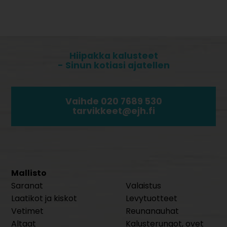
Hiipakka kalusteet
- Sinun kotiasi ajatellen
Vaihde 020 7689 530
tarvikkeet@ejh.fi
Mallisto
Saranat
Valaistus
Laatikot ja kiskot
Levytuotteet
Vetimet
Reunanauhat
Altaat
Kalusterungot, ovet