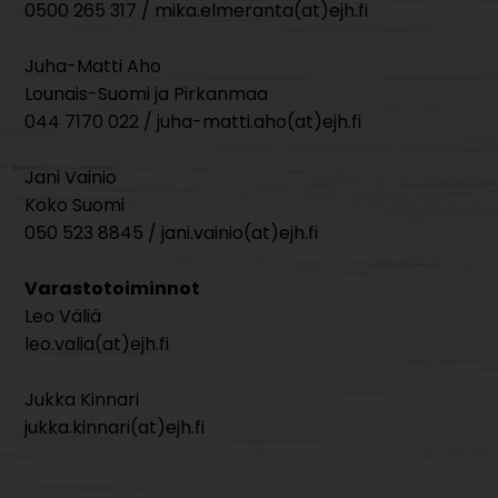
0500 265 317 / mika.elmeranta(at)ejh.fi
Juha-Matti Aho
Lounais-Suomi ja Pirkanmaa
044 7170 022 / juha-matti.aho(at)ejh.fi
Jani Vainio
Koko Suomi
050 523 8845 / jani.vainio(at)ejh.fi
Varastotoiminnot
Leo Väliä
leo.valia(at)ejh.fi
Jukka Kinnari
jukka.kinnari(at)ejh.fi