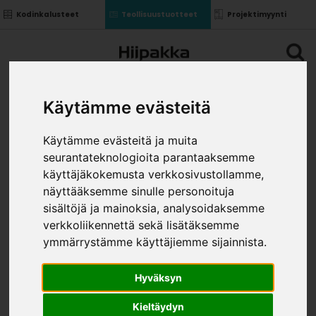
Kodinkalusteet
Teollisuustuotteet
Projektimyynti
Käytämme evästeitä
Käytämme evästeitä ja muita
seurantateknologioita parantaaksemme
käyttäjäkokemusta verkkosivustollamme,
näyttääksemme sinulle personoituja
sisältöjä ja mainoksia, analysoidaksemme
verkkoliikennettä sekä lisätäksemme
ymmärrystämme käyttäjiemme sijainnista.
Hyväksyn
Kieltäydyn