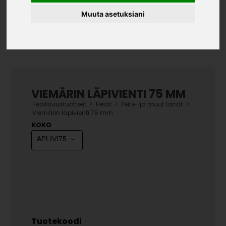
Muuta asetuksiani
VIEMÄRIN LÄPIVIENTI 75 MM
»
»
»
Teollisuustuotteet
Helat
Peite- ja muut tarrat
Viemärin läpivienti 75 mm
KOKO
Tuotekoodi