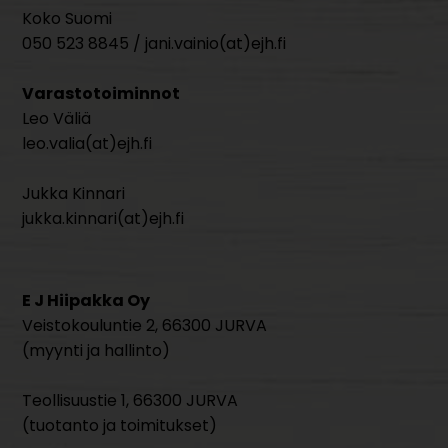
Koko Suomi
050 523 8845 / jani.vainio(at)ejh.fi
Varastotoiminnot
Leo Väliä
leo.valia(at)ejh.fi
Jukka Kinnari
jukka.kinnari(at)ejh.fi
E J Hiipakka Oy
Veistokouluntie 2, 66300 JURVA
(myynti ja hallinto)
Teollisuustie 1, 66300 JURVA
(tuotanto ja toimitukset)