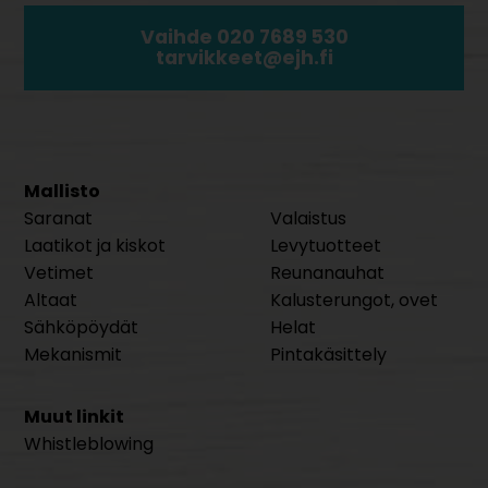
Vaihde 020 7689 530
tarvikkeet@ejh.fi
Mallisto
Saranat
Valaistus
Laatikot ja kiskot
Levytuotteet
Vetimet
Reunanauhat
Altaat
Kalusterungot, ovet
Sähköpöydät
Helat
Mekanismit
Pintakäsittely
Muut linkit
Whistleblowing