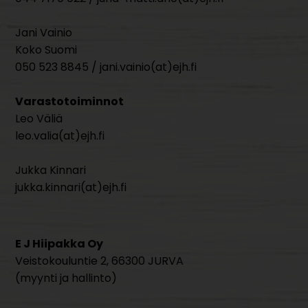
Jani Vainio
Koko Suomi
050 523 8845 / jani.vainio(at)ejh.fi
Varastotoiminnot
Leo Väliä
leo.valia(at)ejh.fi
Jukka Kinnari
jukka.kinnari(at)ejh.fi
E J Hiipakka Oy
Veistokouluntie 2, 66300 JURVA
(myynti ja hallinto)