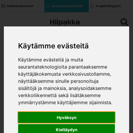
Kodinkalusteet
Teollisuustuotteet
Projektimyynti
Käytämme evästeitä
Käytämme evästeitä ja muita
seurantateknologioita parantaaksemme
käyttäjäkokemusta verkkosivustollamme,
näyttääksemme sinulle personoituja
sisältöjä ja mainoksia, analysoidaksemme
verkkoliikennettä sekä lisätäksemme
ymmärrystämme käyttäjiemme sijainnista.
Hyväksyn
Kieltäydyn