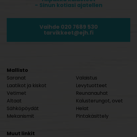
- Sinun kotiasi ajatellen
Vaihde 020 7689 530
tarvikkeet@ejh.fi
Mallisto
Saranat
Valaistus
Laatikot ja kiskot
Levytuotteet
Vetimet
Reunanauhat
Altaat
Kalusterungot, ovet
Sähköpöydät
Helat
Mekanismit
Pintakäsittely
Muut linkit