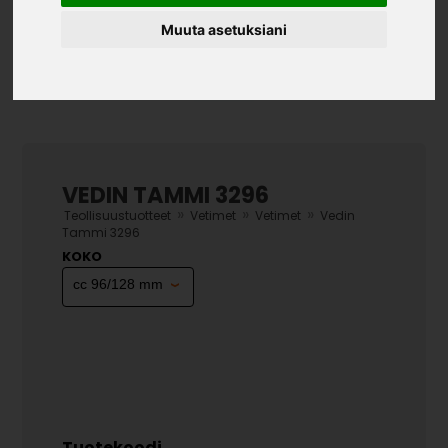
Muuta asetuksiani
VEDIN TAMMI 3296
»
»
»
Teollisuustuotteet
Vetimet
Vetimet
Vedin
Tammi 3296
KOKO
Tuotekoodi