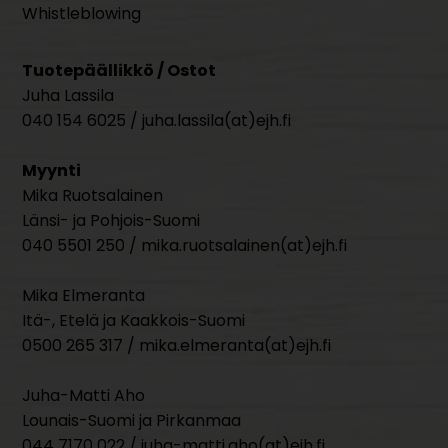
Whistleblowing
Tuotepäällikkö / Ostot
Juha Lassila
040 154 6025 / juha.lassila(at)ejh.fi
Myynti
Mika Ruotsalainen
Länsi- ja Pohjois-Suomi
040 5501 250 / mika.ruotsalainen(at)ejh.fi
Mika Elmeranta
Itä-, Etelä ja Kaakkois-Suomi
0500 265 317 / mika.elmeranta(at)ejh.fi
Juha-Matti Aho
Lounais-Suomi ja Pirkanmaa
044 7170 022 / juha-matti.aho(at)ejh.fi