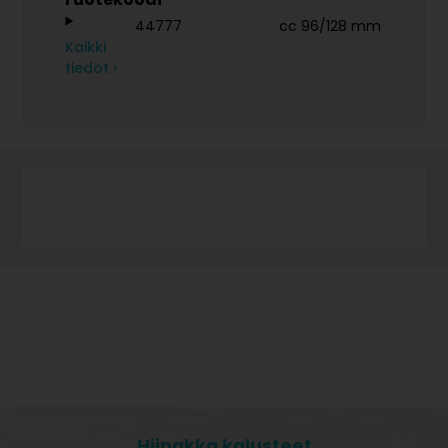
44777
cc 96/128 mm
Kaikki
tiedot ›
Hiipakka kalusteet