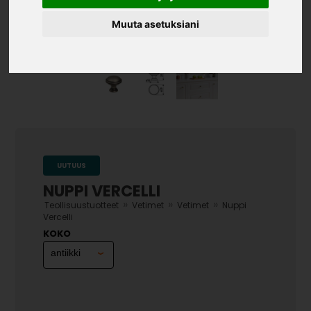
Muuta asetuksiani
UUTUUS
NUPPI VERCELLI
»
»
»
Teollisuustuotteet
Vetimet
Vetimet
Nuppi
Vercelli
KOKO