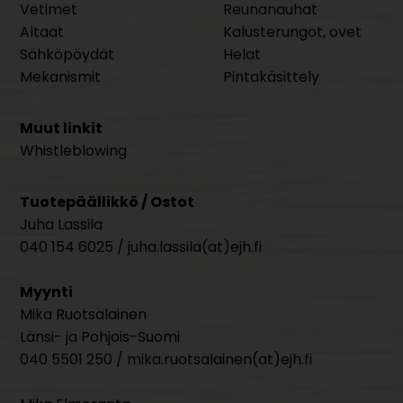
Vetimet
Reunanauhat
Altaat
Kalusterungot, ovet
Sähköpöydät
Helat
Mekanismit
Pintakäsittely
Muut linkit
Whistleblowing
Tuotepäällikkö / Ostot
Juha Lassila
040 154 6025 / juha.lassila(at)ejh.fi
Myynti
Mika Ruotsalainen
Länsi- ja Pohjois-Suomi
040 5501 250 / mika.ruotsalainen(at)ejh.fi