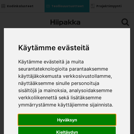
Kodinkalusteet
Teollisuustuotteet
Projektimyynti
Käytämme evästeitä
Käytämme evästeitä ja muita
seurantateknologioita parantaaksemme
käyttäjäkokemusta verkkosivustollamme,
näyttääksemme sinulle personoituja
sisältöjä ja mainoksia, analysoidaksemme
verkkoliikennettä sekä lisätäksemme
ymmärrystämme käyttäjiemme sijainnista.
Hyväksyn
Kieltäydyn