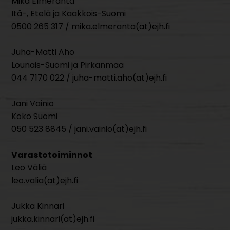
Mika Elmeranta
Itä-, Etelä ja Kaakkois-Suomi
0500 265 317 / mika.elmeranta(at)ejh.fi
Juha-Matti Aho
Lounais-Suomi ja Pirkanmaa
044 7170 022 / juha-matti.aho(at)ejh.fi
Jani Vainio
Koko Suomi
050 523 8845 / jani.vainio(at)ejh.fi
Varastotoiminnot
Leo Väliä
leo.valia(at)ejh.fi
Jukka Kinnari
jukka.kinnari(at)ejh.fi