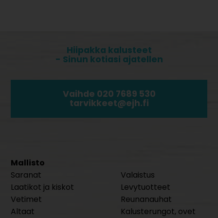
Hiipakka kalusteet
- Sinun kotiasi ajatellen
Vaihde 020 7689 530
tarvikkeet@ejh.fi
Mallisto
Saranat
Valaistus
Laatikot ja kiskot
Levytuotteet
Vetimet
Reunanauhat
Altaat
Kalusterungot, ovet