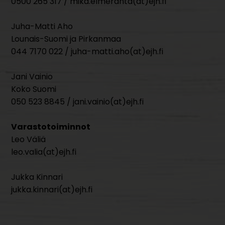
0500 265 317 / mika.elmeranta(at)ejh.fi
Juha-Matti Aho
Lounais-Suomi ja Pirkanmaa
044 7170 022 / juha-matti.aho(at)ejh.fi
Jani Vainio
Koko Suomi
050 523 8845 / jani.vainio(at)ejh.fi
Varastotoiminnot
Leo Väliä
leo.valia(at)ejh.fi
Jukka Kinnari
jukka.kinnari(at)ejh.fi