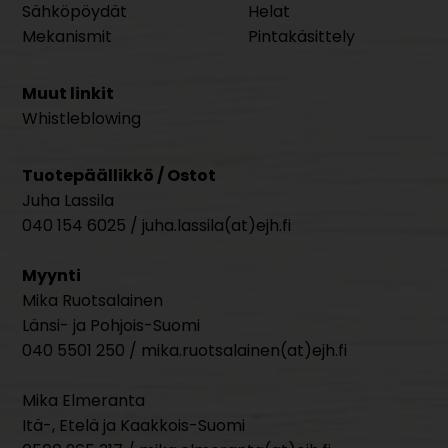
Sähköpöydät
Helat
Mekanismit
Pintakäsittely
Muut linkit
Whistleblowing
Tuotepäällikkö / Ostot
Juha Lassila
040 154 6025 / juha.lassila(at)ejh.fi
Myynti
Mika Ruotsalainen
Länsi- ja Pohjois-Suomi
040 5501 250 / mika.ruotsalainen(at)ejh.fi
Mika Elmeranta
Itä-, Etelä ja Kaakkois-Suomi