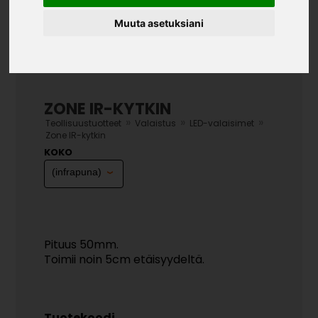
Muuta asetuksiani
ZONE IR-KYTKIN
»
»
»
Teollisuustuotteet
Valaistus
LED-valaisimet
Zone IR-kytkin
KOKO
Pituus 50mm.
Toimii noin 5cm etäisyydeltä.
Tuotekoodi