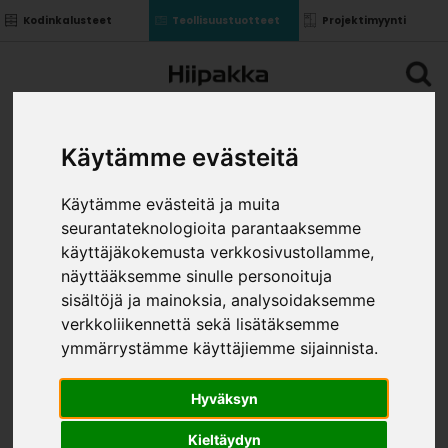
Kodinkalusteet
Teollisuustuotteet
Projektimyynti
Käytämme evästeitä
Käytämme evästeitä ja muita
seurantateknologioita parantaaksemme
käyttäjäkokemusta verkkosivustollamme,
näyttääksemme sinulle personoituja
sisältöjä ja mainoksia, analysoidaksemme
verkkoliikennettä sekä lisätäksemme
ymmärrystämme käyttäjiemme sijainnista.
Hyväksyn
Kieltäydyn