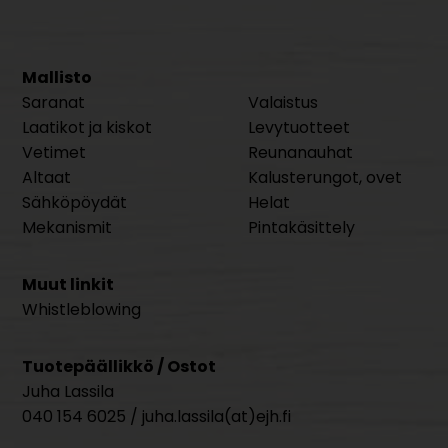
Mallisto
Saranat
Valaistus
Laatikot ja kiskot
Levytuotteet
Vetimet
Reunanauhat
Altaat
Kalusterungot, ovet
Sähköpöydät
Helat
Mekanismit
Pintakäsittely
Muut linkit
Whistleblowing
Tuotepäällikkö / Ostot
Juha Lassila
040 154 6025 / juha.lassila(at)ejh.fi