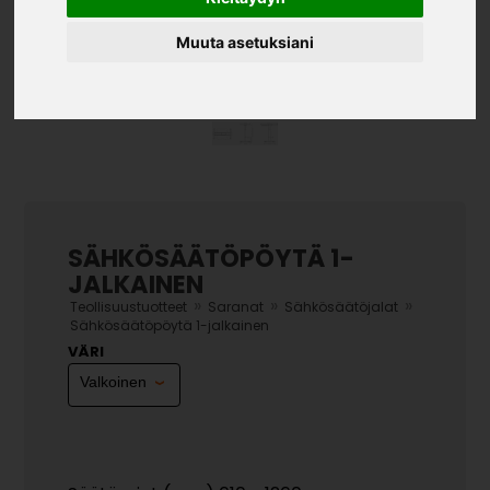
Muuta asetuksiani
SÄHKÖSÄÄTÖPÖYTÄ 1-
JALKAINEN
»
»
»
Teollisuustuotteet
Saranat
Sähkösäätöjalat
Sähkösäätöpöytä 1-jalkainen
VÄRI