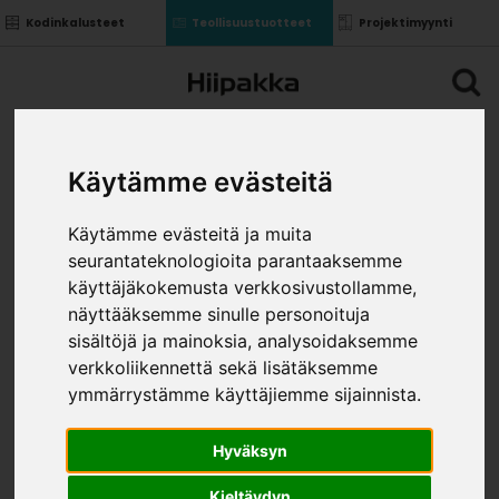
Kodinkalusteet
Teollisuustuotteet
Projektimyynti
Käytämme evästeitä
Käytämme evästeitä ja muita
seurantateknologioita parantaaksemme
käyttäjäkokemusta verkkosivustollamme,
näyttääksemme sinulle personoituja
sisältöjä ja mainoksia, analysoidaksemme
verkkoliikennettä sekä lisätäksemme
ymmärrystämme käyttäjiemme sijainnista.
Hyväksyn
Kieltäydyn