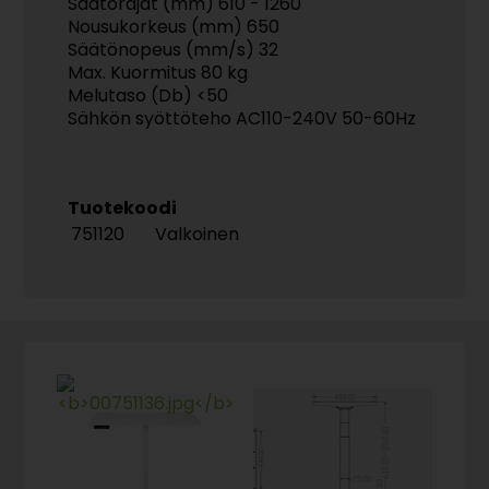
Säätörajat (mm) 610 - 1260
Nousukorkeus (mm) 650
Säätönopeus (mm/s) 32
Max. Kuormitus 80 kg
Melutaso (Db) <50
Sähkön syöttöteho AC110-240V 50-60Hz
Tuotekoodi
751120
Valkoinen