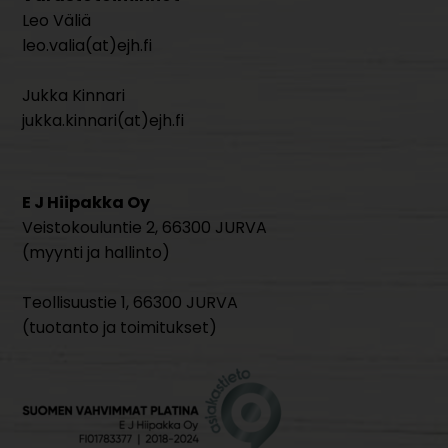
Leo Väliä
leo.valia(at)ejh.fi
Jukka Kinnari
jukka.kinnari(at)ejh.fi
E J Hiipakka Oy
Veistokouluntie 2, 66300 JURVA
(myynti ja hallinto)
Teollisuustie 1, 66300 JURVA
(tuotanto ja toimitukset)