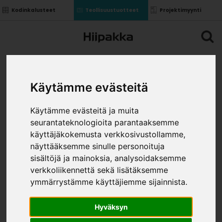
Kodinkalusteet
Teollisuustuotteet
Projektimyynti
Käytämme evästeitä
Käytämme evästeitä ja muita
seurantateknologioita parantaaksemme
käyttäjäkokemusta verkkosivustollamme,
näyttääksemme sinulle personoituja
sisältöjä ja mainoksia, analysoidaksemme
verkkoliikennettä sekä lisätäksemme
ymmärrystämme käyttäjiemme sijainnista.
Hyväksyn