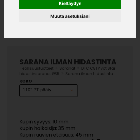
Kieltäydyn
Muuta asetuksiani
SARANA ILMAN HIDASTINTA
»
»
Teollisuustuotteet
Saranat
DTC C81 Pivot Star
»
hidastinsaranat Ø35
Sarana ilman hidastinta
KOKO
Kupin syvyys: 10 mm
Kupin halkaisija: 35 mm
Kupin ruuvien etäisuus: 45 mm