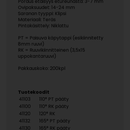
Poraus etäisyys etureunasta: 3-7 mm
Ovipaksuudet: 14-24 mm
Saranan tyyppi: Klipsi
Materiaali: Teräs
Pintakäsittely: Niklattu
PT = Paisuva käpytappi (esikiinnitetty
8mm ruuvi)
RK = Ruuvikiinnitteinen (3,5x15
uppokantaruuvi)
Pakkauskoko: 200kpl
Tuotekoodit
41103
110° PT pääty
41100
110° RK pääty
41120
120° RK
41132
165° PT pääty
41130
165° RK pääty