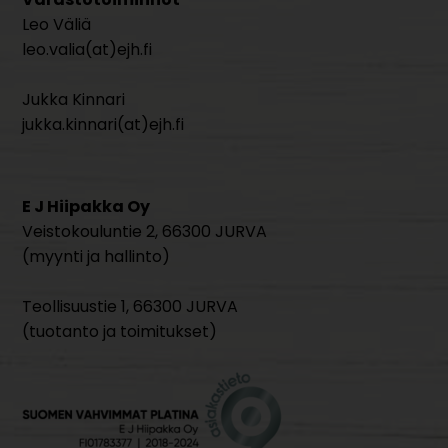
Leo Väliä
leo.valia(at)ejh.fi
Jukka Kinnari
jukka.kinnari(at)ejh.fi
E J Hiipakka Oy
Veistokouluntie 2, 66300 JURVA
(myynti ja hallinto)
Teollisuustie 1, 66300 JURVA
(tuotanto ja toimitukset)