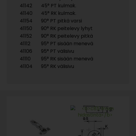
41142
45° PT kulmak.
41140
45° RK kulmak.
41154
90° PT pitkä varsi
41150
90° RK peitelevy lyhyt
41152
90° RK peitelevy pitkä
41112
95° PT sisään menevä
41106
95° PT välisivu
41110
95° RK sisään menevä
41104
95° RK välisivu