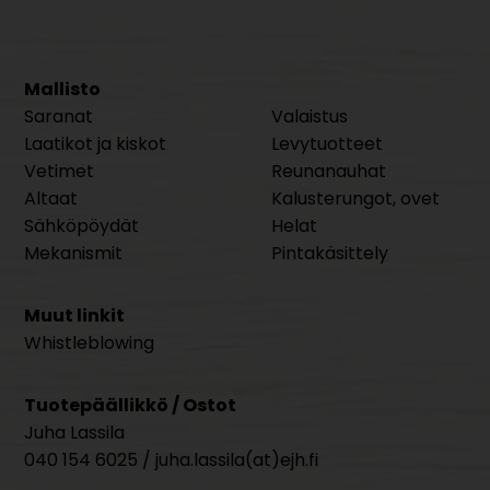
Mallisto
Saranat
Valaistus
Laatikot ja kiskot
Levytuotteet
Vetimet
Reunanauhat
Altaat
Kalusterungot, ovet
Sähköpöydät
Helat
Mekanismit
Pintakäsittely
Muut linkit
Whistleblowing
Tuotepäällikkö / Ostot
Juha Lassila
040 154 6025 / juha.lassila(at)ejh.fi