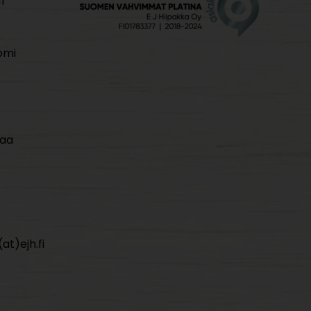
i
omi
maa
at)ejh.fi