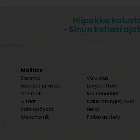
Hiipakka kalust
- Sinun kotiasi aja
Mallisto
Saranat
Valaistus
Laatikot ja kiskot
Levytuotteet
Vetimet
Reunanauhat
Altaat
Kalusterungot, ovet
Sähköpöydät
Helat
Mekanismit
Pintakäsittely