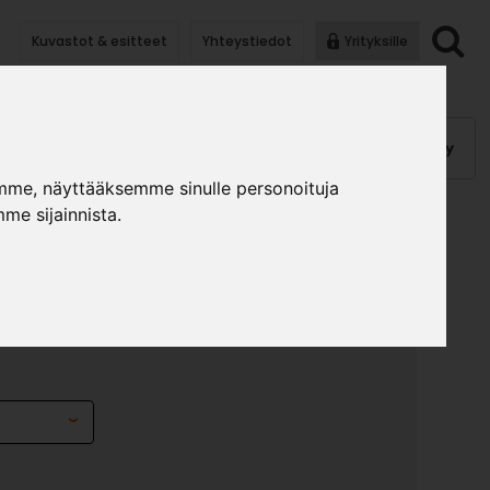
Kuvastot & esitteet
Yhteystiedot
Yrityksille
anauhat
Kalusterungot, ovet
Helat
Pintakäsittely
mme, näyttääksemme sinulle personoituja
me sijainnista.
HAW-1203-MT
ITE
»
»
unanauhat
ABS-nauhat
ABS-nauhaW-1203-MT