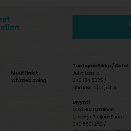
eet
tellen
Tuotepäällikkö / Ostot
Muut linkit
Juha Lassila
Whistleblowing
040 154 6025 /
juha.lassila(at)ejh.fi
Myynti
Mika Ruotsalainen
Länsi- ja Pohjois-Suomi
040 5501 250 /