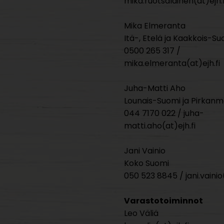
mika.ruotsalainen(at)ejh.f
Mika Elmeranta
Itä-, Etelä ja Kaakkois-Su
0500 265 317 /
mika.elmeranta(at)ejh.fi
Juha-Matti Aho
Lounais-Suomi ja Pirkan
044 7170 022 / juha-
matti.aho(at)ejh.fi
Jani Vainio
Koko Suomi
050 523 8845 / jani.vainio(
Varastotoiminnot
Leo Väliä