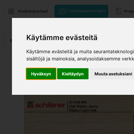
Teollisuustuotteet
Kodinkalusteet
Proj
Käytämme evästeitä
Saranat
Laatikot, kiskot
Vetimet
Altaat
Valai
Käytämme evästeitä ja muita seurantateknolog
sisältöjä ja mainoksia, analysoidaksemme verk
Hyväksyn
Kieltäydyn
Muuta asetuksiani