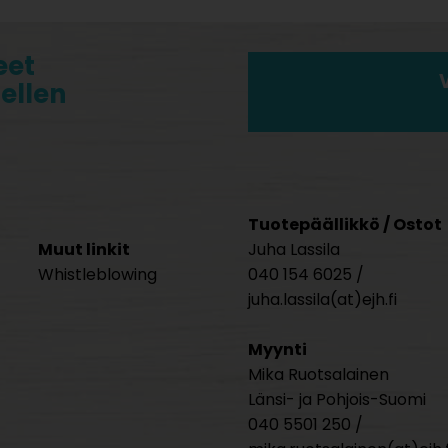
eet
tellen
Tuotepäällikkö / Ostot
Muut linkit
Juha Lassila
Whistleblowing
040 154 6025 /
juha.lassila(at)ejh.fi
Myynti
Mika Ruotsalainen
Länsi- ja Pohjois-Suomi
040 5501 250 /