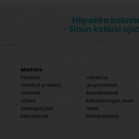
Hiipakka kalust
- Sinun kotiasi aja
Mallisto
Saranat
Valaistus
Laatikot ja kiskot
Levytuotteet
Vetimet
Reunanauhat
Altaat
Kalusterungot, ovet
Sähköpöydät
Helat
Mekanismit
Pintakäsittely