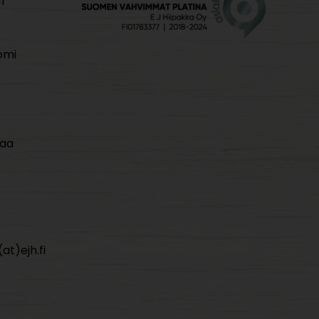
i
omi
maa
at)ejh.fi