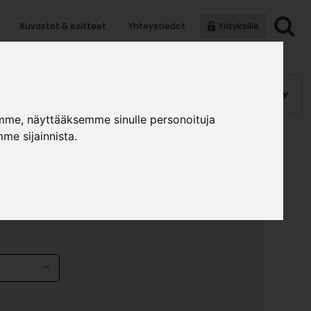
Kuvastot & esitteet
Yhteystiedot
Yrityksille
anauhat
Kalusterungot, ovet
Helat
Pintakäsittely
mme, näyttääksemme sinulle personoituja
me sijainnista.
HA VAALEA TAMMI
 S 3166
»
»
unanauhat
ABS-nauhat
ABS-nauha Vaalea