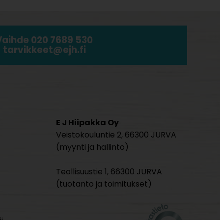
Vaihde 020 7689 530
tarvikkeet@ejh.fi
E J Hiipakka Oy
Veistokouluntie 2, 66300 JURVA
(myynti ja hallinto)
Teollisuustie 1, 66300 JURVA
(tuotanto ja toimitukset)