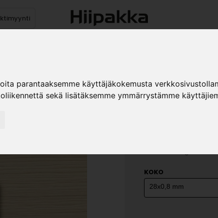
ektimyynti
stus
Sähköpöydät
Mekanismit
Levytuotteet
Reun
ioita parantaaksemme käyttäjäkokemusta verkkosivustolla
koliikennettä sekä lisätäksemme ymmärrystämme käyttäjiem
ABS-NAU
OAK LIGHT
»
Teollisuustuotteet
Re
Tammi Oak light S 3166
KOKO