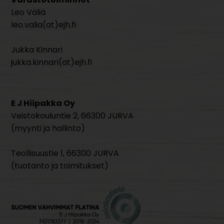
Leo Väliä
leo.valia(at)ejh.fi
Jukka Kinnari
jukka.kinnari(at)ejh.fi
E J Hiipakka Oy
Veistokouluntie 2, 66300 JURVA
(myynti ja hallinto)
Teollisuustie 1, 66300 JURVA
(tuotanto ja toimitukset)