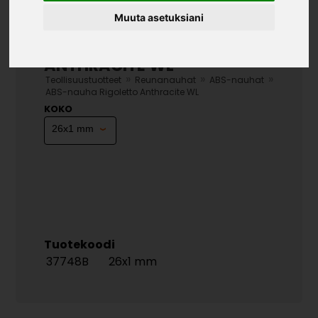
Muuta asetuksiani
ABS-NAUHA RIGOLETTO
ANTHRACITE WL
»
»
»
Teollisuustuotteet
Reunanauhat
ABS-nauhat
ABS-nauha Rigoletto Anthracite WL
KOKO
Tuotekoodi
37748B
26x1 mm