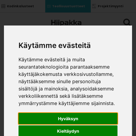
Kodinkalusteet
Teollisuustuotteet
Projektimyynti
Käytämme evästeitä
Käytämme evästeitä ja muita
seurantateknologioita parantaaksemme
käyttäjäkokemusta verkkosivustollamme,
näyttääksemme sinulle personoituja
sisältöjä ja mainoksia, analysoidaksemme
verkkoliikennettä sekä lisätäksemme
ymmärrystämme käyttäjiemme sijainnista.
Hyväksyn
Kieltäydyn