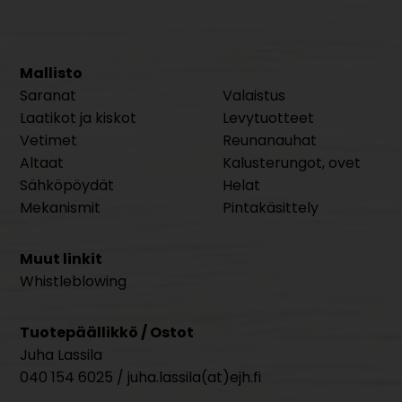
Mallisto
Saranat
Valaistus
Laatikot ja kiskot
Levytuotteet
Vetimet
Reunanauhat
Altaat
Kalusterungot, ovet
Sähköpöydät
Helat
Mekanismit
Pintakäsittely
Muut linkit
Whistleblowing
Tuotepäällikkö / Ostot
Juha Lassila
040 154 6025 / juha.lassila(at)ejh.fi