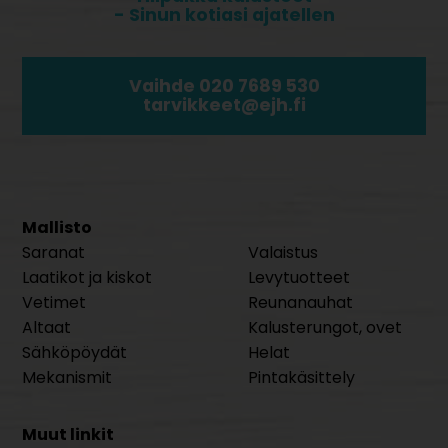
- Sinun kotiasi ajatellen
Vaihde 020 7689 530
tarvikkeet@ejh.fi
Mallisto
Saranat
Valaistus
Laatikot ja kiskot
Levytuotteet
Vetimet
Reunanauhat
Altaat
Kalusterungot, ovet
Sähköpöydät
Helat
Mekanismit
Pintakäsittely
Muut linkit