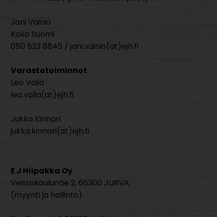
Jani Vainio
Koko Suomi
050 523 8845 / jani.vainio(at)ejh.fi
Varastotoiminnot
Leo Väliä
leo.valia(at)ejh.fi
Jukka Kinnari
jukka.kinnari(at)ejh.fi
E J Hiipakka Oy
Veistokouluntie 2, 66300 JURVA
(myynti ja hallinto)