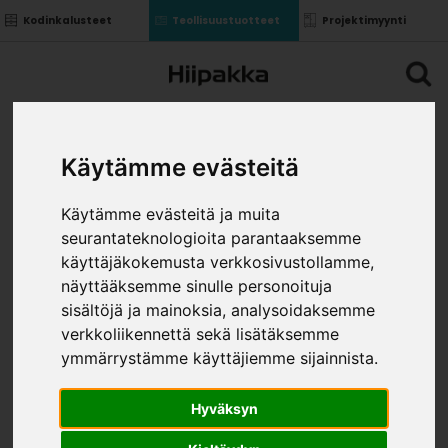
Kodinkalusteet
Teollisuustuotteet
Projektimyynti
Käytämme evästeitä
Käytämme evästeitä ja muita
seurantateknologioita parantaaksemme
käyttäjäkokemusta verkkosivustollamme,
näyttääksemme sinulle personoituja
sisältöjä ja mainoksia, analysoidaksemme
verkkoliikennettä sekä lisätäksemme
ymmärrystämme käyttäjiemme sijainnista.
Hyväksyn