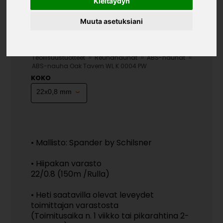
Kieltäydyn
Muuta asetuksiani
ABS-NAUHA OAK TAVERN
WL K 0004 PW
»
»
»
Teollisuustuotteet
Reunanauhat
ABS-nauhat
ABS-nauha Oak Tavern WL K 0004 PW
KOKO
• Mallisto: Spander by Schilsner
• Hiipakan varasto
22/0.8 (150m /Rulla)
• Heti saatavilla olevat leveydet
toimittajan varastosta
(Toimitusaika n. 1 viikko tai pikarahtina 2-