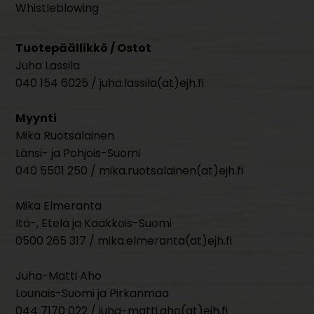
Whistleblowing
Tuotepäällikkö / Ostot
Juha Lassila
040 154 6025 / juha.lassila(at)ejh.fi
Myynti
Mika Ruotsalainen
Länsi- ja Pohjois-Suomi
040 5501 250 / mika.ruotsalainen(at)ejh.fi
Mika Elmeranta
Itä-, Etelä ja Kaakkois-Suomi
0500 265 317 / mika.elmeranta(at)ejh.fi
Juha-Matti Aho
Lounais-Suomi ja Pirkanmaa
044 7170 022 / juha-matti.aho(at)ejh.fi