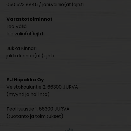
050 523 8845 / jani.vainio(at)ejh.fi
Varastotoiminnot
Leo Väliä
leo.valia(at)ejh.fi
Jukka Kinnari
jukka.kinnari(at)ejh.fi
E J Hiipakka Oy
Veistokouluntie 2, 66300 JURVA
(myynti ja hallinto)
Teollisuustie 1, 66300 JURVA
(tuotanto ja toimitukset)