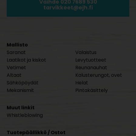
Vaihde 020 7689 530
tarvikkeet@ejh.fi
Mallisto
Saranat
Valaistus
Laatikot ja kiskot
Levytuotteet
Vetimet
Reunanauhat
Altaat
Kalusterungot, ovet
Sähköpöydät
Helat
Mekanismit
Pintakäsittely
Muut linkit
Whistleblowing
Tuotepäällikkö / Ostot