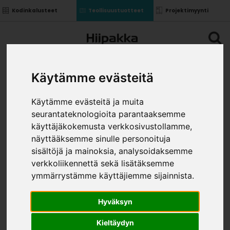
Kodinkalusteet
Teollisuustuotteet
Projektimyynti
Käytämme evästeitä
Käytämme evästeitä ja muita
seurantateknologioita parantaaksemme
käyttäjäkokemusta verkkosivustollamme,
näyttääksemme sinulle personoituja
sisältöjä ja mainoksia, analysoidaksemme
verkkoliikennettä sekä lisätäksemme
ymmärrystämme käyttäjiemme sijainnista.
Hyväksyn
Kieltäydyn