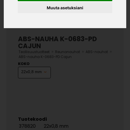
Muuta asetuksiani
ABS-NAUHA K-0683-PD
CAJUN
»
»
»
Teollisuustuotteet
Reunanauhat
ABS-nauhat
ABS-nauha K-0683-PD Cajun
KOKO
Tuotekoodi
378820
22x0,8 mm