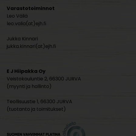
Varastotoiminnot
Leo Väliä
leo.valia(at)ejh.fi
Jukka Kinnari
jukka.kinnari(at)ejh.fi
E J Hiipakka Oy
Veistokouluntie 2, 66300 JURVA
(myynti ja hallinto)
Teollisuustie 1, 66300 JURVA
(tuotanto ja toimitukset)