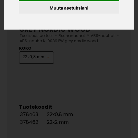
Muuta asetuksiani
ABS-NAUHA K-0089 PW
GREY NORDIC WOOD
»
»
»
Teollisuustuotteet
Reunanauhat
ABS-nauhat
ABS-nauha K-0089 PW grey nordic wood
KOKO
Tuotekoodit
378463
22x0,8 mm
378462
22x2 mm