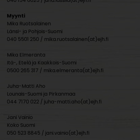
040 154 6025 / juha.lassila(at)ejh.fi
Myynti
Mika Ruotsalainen
Länsi- ja Pohjois-Suomi
040 5501 250 / mika.ruotsalainen(at)ejh.fi
Mika Elmeranta
Itä-, Etelä ja Kaakkois-Suomi
0500 265 317 / mika.elmeranta(at)ejh.fi
Juha-Matti Aho
Lounais-Suomi ja Pirkanmaa
044 7170 022 / juha-matti.aho(at)ejh.fi
Jani Vainio
Koko Suomi
050 523 8845 / jani.vainio(at)ejh.fi