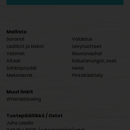
Mallisto
Saranat
Valaistus
Laatikot ja kiskot
Levytuotteet
Vetimet
Reunanauhat
Altaat
Kalusterungot, ovet
Sähköpöydät
Helat
Mekanismit
Pintakäsittely
Muut linkit
Whistleblowing
Tuotepäällikkö / Ostot
Juha Lassila