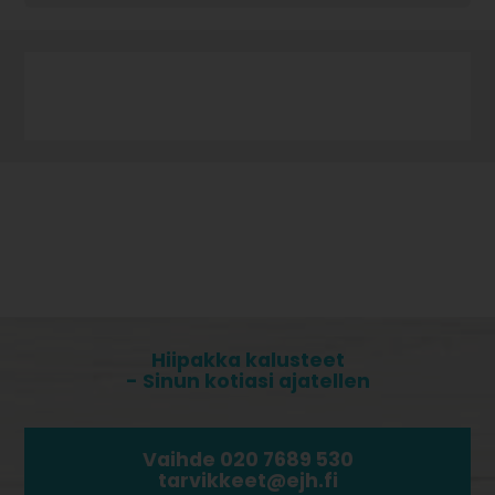
Hiipakka kalusteet
- Sinun kotiasi ajatellen
Vaihde 020 7689 530
tarvikkeet@ejh.fi