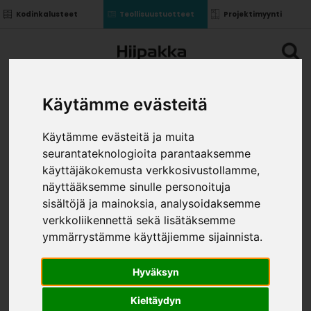
Kodinkalusteet
Teollisuustuotteet
Projektimyynti
Käytämme evästeitä
Käytämme evästeitä ja muita
seurantateknologioita parantaaksemme
käyttäjäkokemusta verkkosivustollamme,
näyttääksemme sinulle personoituja
sisältöjä ja mainoksia, analysoidaksemme
verkkoliikennettä sekä lisätäksemme
ymmärrystämme käyttäjiemme sijainnista.
Hyväksyn
Kieltäydyn