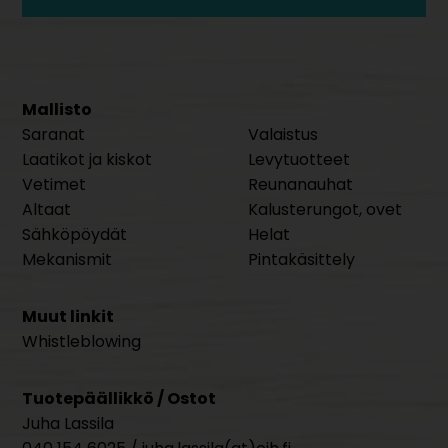
Mallisto
Saranat
Valaistus
Laatikot ja kiskot
Levytuotteet
Vetimet
Reunanauhat
Altaat
Kalusterungot, ovet
Sähköpöydät
Helat
Mekanismit
Pintakäsittely
Muut linkit
Whistleblowing
Tuotepäällikkö / Ostot
Juha Lassila