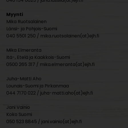
040 154 6025 / juha.lassila(at)ejh.fi
Myynti
Mika Ruotsalainen
Länsi- ja Pohjois-Suomi
040 5501 250 / mika.ruotsalainen(at)ejh.fi
Mika Elmeranta
Itä-, Etelä ja Kaakkois-Suomi
0500 265 317 / mika.elmeranta(at)ejh.fi
Juha-Matti Aho
Lounais-Suomi ja Pirkanmaa
044 7170 022 / juha-matti.aho(at)ejh.fi
Jani Vainio
Koko Suomi
050 523 8845 / jani.vainio(at)ejh.fi