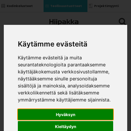
Kodinkalusteet
Teollisuustuotteet
Projektimyynti
Käytämme evästeitä
Käytämme evästeitä ja muita
seurantateknologioita parantaaksemme
käyttäjäkokemusta verkkosivustollamme,
näyttääksemme sinulle personoituja
sisältöjä ja mainoksia, analysoidaksemme
verkkoliikennettä sekä lisätäksemme
ymmärrystämme käyttäjiemme sijainnista.
Hyväksyn
Kieltäydyn