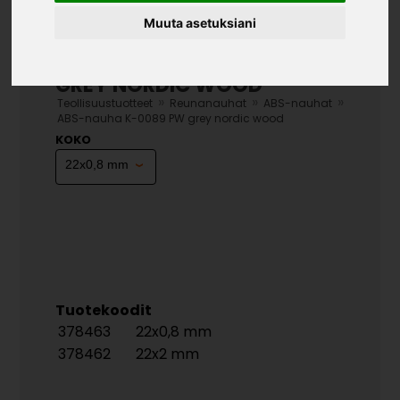
Muuta asetuksiani
ABS-NAUHA K-0089 PW
GREY NORDIC WOOD
»
»
»
Teollisuustuotteet
Reunanauhat
ABS-nauhat
ABS-nauha K-0089 PW grey nordic wood
KOKO
Tuotekoodit
378463
22x0,8 mm
378462
22x2 mm