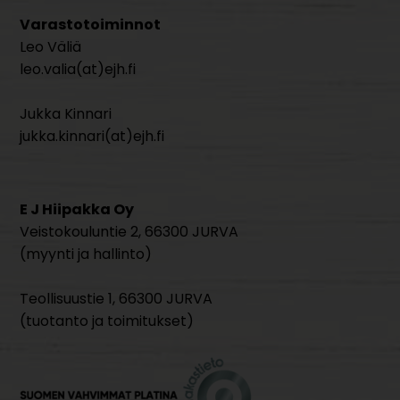
Varastotoiminnot
Leo Väliä
leo.valia(at)ejh.fi
Jukka Kinnari
jukka.kinnari(at)ejh.fi
E J Hiipakka Oy
Veistokouluntie 2, 66300 JURVA
(myynti ja hallinto)
Teollisuustie 1, 66300 JURVA
(tuotanto ja toimitukset)