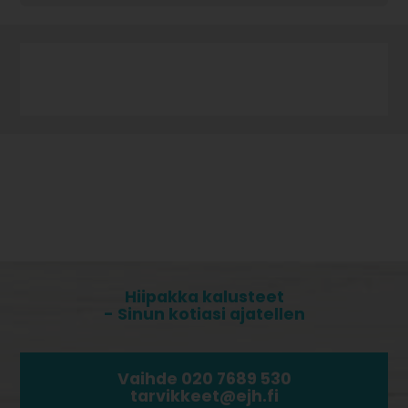
Hiipakka kalusteet
- Sinun kotiasi ajatellen
Vaihde 020 7689 530
tarvikkeet@ejh.fi