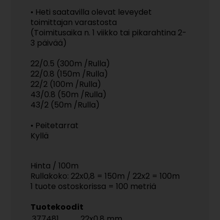
• Heti saatavilla olevat leveydet
toimittajan varastosta
(Toimitusaika n. 1 viikko tai pikarahtina 2-
3 päivää)
22/0.5 (300m /Rulla)
22/0.8 (150m /Rulla)
22/2 (100m /Rulla)
43/0.8 (50m /Rulla)
43/2 (50m /Rulla)
• Peitetarrat
Kyllä
Hinta / 100m
Rullakoko: 22x0,8 = 150m / 22x2 = 100m
1 tuote ostoskorissa = 100 metriä
Tuotekoodit
377481
22x0,8 mm