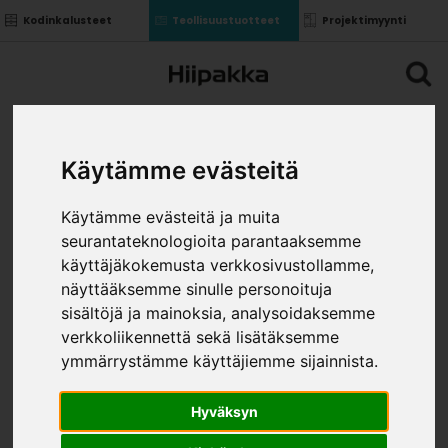
Kodinkalusteet
Teollisuustuotteet
Projektimyynti
Käytämme evästeitä
Käytämme evästeitä ja muita
seurantateknologioita parantaaksemme
käyttäjäkokemusta verkkosivustollamme,
näyttääksemme sinulle personoituja
sisältöjä ja mainoksia, analysoidaksemme
verkkoliikennettä sekä lisätäksemme
ymmärrystämme käyttäjiemme sijainnista.
Hyväksyn