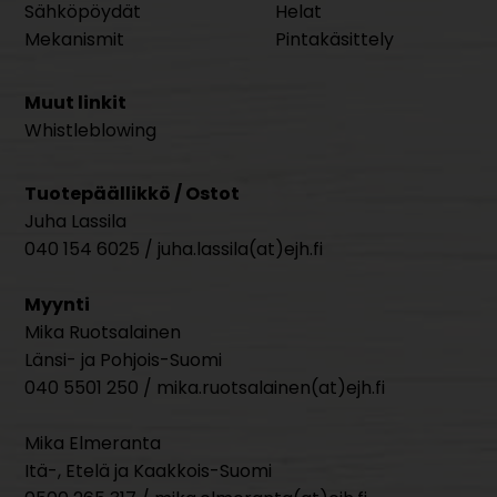
Sähköpöydät
Helat
Mekanismit
Pintakäsittely
Muut linkit
Whistleblowing
Tuotepäällikkö / Ostot
Juha Lassila
040 154 6025 / juha.lassila(at)ejh.fi
Myynti
Mika Ruotsalainen
Länsi- ja Pohjois-Suomi
040 5501 250 / mika.ruotsalainen(at)ejh.fi
Mika Elmeranta
Itä-, Etelä ja Kaakkois-Suomi