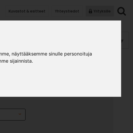
Kuvastot & esitteet
Yhteystiedot
Yrityksille
anauhat
Kalusterungot, ovet
Helat
Pintakäsittely
mme, näyttääksemme sinulle personoituja
me sijainnista.
A ALBY SININEN K-
»
»
unanauhat
ABS-nauhat
ABS-nauha Alby sininen