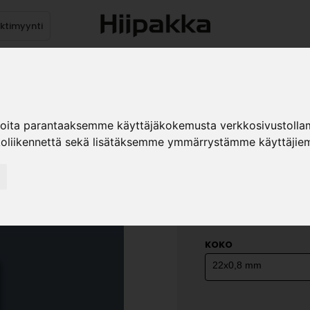
ektimyynti
stus
Sähköpöydät
Mekanismit
Levytuotteet
Reun
ioita parantaaksemme käyttäjäkokemusta verkkosivustolla
koliikennettä sekä lisätäksemme ymmärrystämme käyttäjiem
ABS-NAUH
5994-SU
»
Teollisuustuotteet
Re
K-5994-SU
KOKO