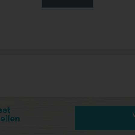
eet
tellen