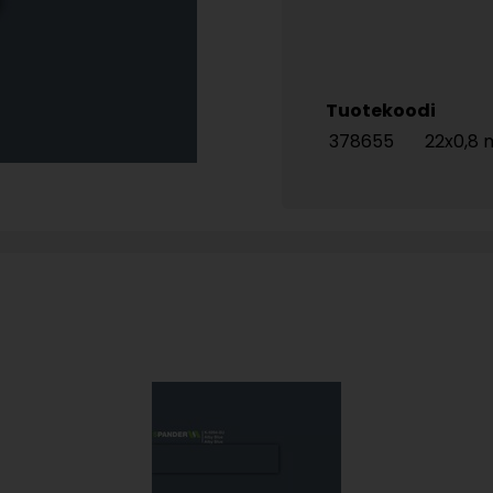
Tuotekoodi
378655
22x0,8