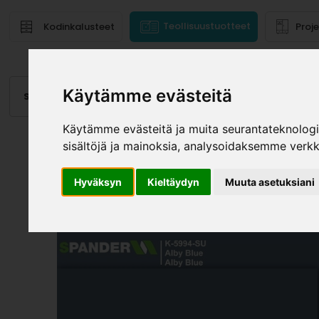
Teollisuustuotteet
Kodinkalusteet
Proj
Käytämme evästeitä
Saranat
Laatikot, kiskot
Vetimet
Altaat
Valai
Käytämme evästeitä ja muita seurantateknolog
sisältöjä ja mainoksia, analysoidaksemme verk
Hyväksyn
Kieltäydyn
Muuta asetuksiani