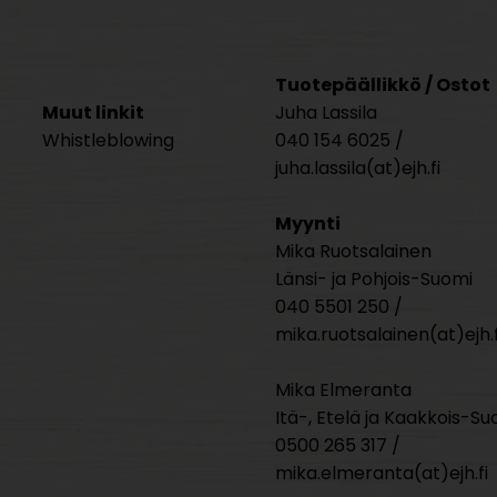
Tuotepäällikkö / Ostot
Muut linkit
Juha Lassila
Whistleblowing
040 154 6025 /
juha.lassila(at)ejh.fi
Myynti
Mika Ruotsalainen
Länsi- ja Pohjois-Suomi
040 5501 250 /
mika.ruotsalainen(at)ejh.f
Mika Elmeranta
Itä-, Etelä ja Kaakkois-Su
0500 265 317 /
mika.elmeranta(at)ejh.fi