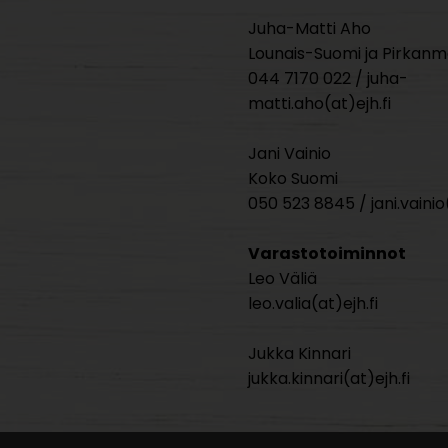
Juha-Matti Aho
Lounais-Suomi ja Pirkan
044 7170 022 / juha-
matti.aho(at)ejh.fi
Jani Vainio
Koko Suomi
050 523 8845 / jani.vainio(
Varastotoiminnot
Leo Väliä
leo.valia(at)ejh.fi
Jukka Kinnari
jukka.kinnari(at)ejh.fi