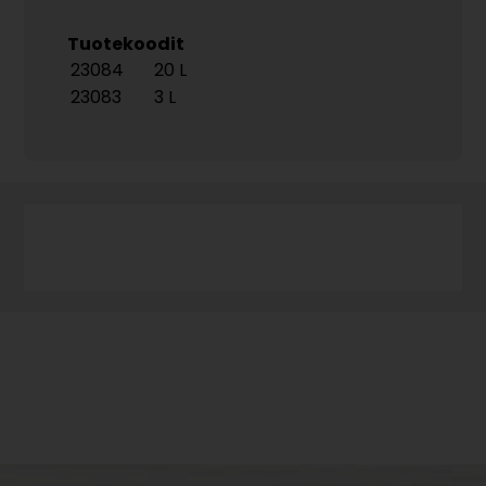
Tuotekoodit
23084
20 L
23083
3 L