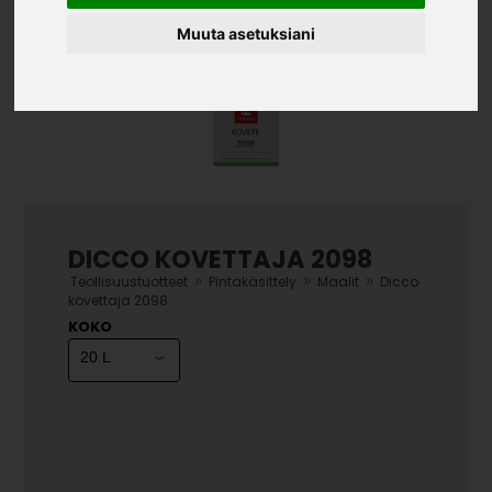
Muuta asetuksiani
DICCO KOVETTAJA 2098
»
»
»
Teollisuustuotteet
Pintakäsittely
Maalit
Dicco
kovettaja 2098
KOKO