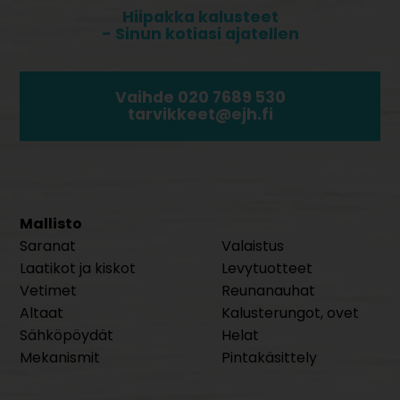
Hiipakka kalusteet
- Sinun kotiasi ajatellen
Vaihde 020 7689 530
tarvikkeet@ejh.fi
Mallisto
Saranat
Valaistus
Laatikot ja kiskot
Levytuotteet
Vetimet
Reunanauhat
Altaat
Kalusterungot, ovet
Sähköpöydät
Helat
Mekanismit
Pintakäsittely