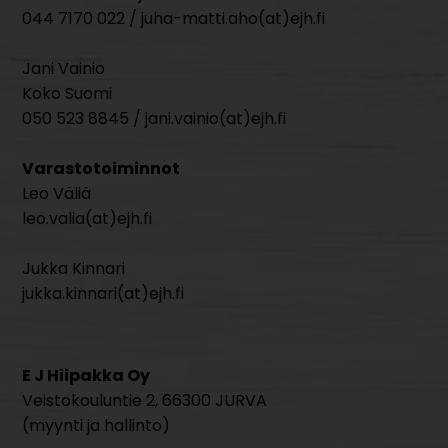
044 7170 022 / juha-matti.aho(at)ejh.fi
Jani Vainio
Koko Suomi
050 523 8845 / jani.vainio(at)ejh.fi
Varastotoiminnot
Leo Väliä
leo.valia(at)ejh.fi
Jukka Kinnari
jukka.kinnari(at)ejh.fi
E J Hiipakka Oy
Veistokouluntie 2, 66300 JURVA
(myynti ja hallinto)