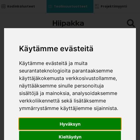
Kodinkalusteet
Teollisuustuotteet
Projektimyynti
Käytämme evästeitä
Käytämme evästeitä ja muita
seurantateknologioita parantaaksemme
käyttäjäkokemusta verkkosivustollamme,
näyttääksemme sinulle personoituja
sisältöjä ja mainoksia, analysoidaksemme
verkkoliikennettä sekä lisätäksemme
ymmärrystämme käyttäjiemme sijainnista.
Hyväksyn
Kieltäydyn