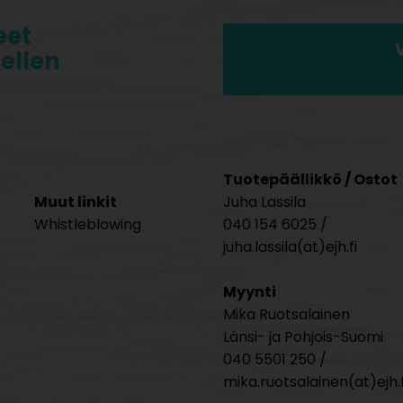
eet
tellen
Tuotepäällikkö / Ostot
Muut linkit
Juha Lassila
Whistleblowing
040 154 6025 /
juha.lassila(at)ejh.fi
Myynti
Mika Ruotsalainen
Länsi- ja Pohjois-Suomi
040 5501 250 /
mika.ruotsalainen(at)ejh.f