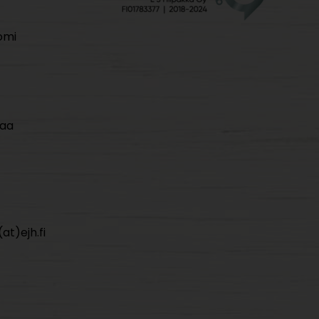
omi
maa
at)ejh.fi