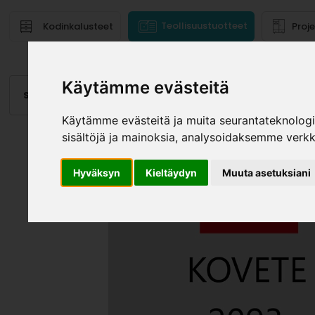
Teollisuustuotteet
Kodinkalusteet
Proj
Käytämme evästeitä
Saranat
Laatikot, kiskot
Vetimet
Altaat
Valai
Käytämme evästeitä ja muita seurantateknolog
sisältöjä ja mainoksia, analysoidaksemme verk
Hyväksyn
Kieltäydyn
Muuta asetuksiani