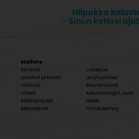
Hiipakka kalust
- Sinun kotiasi aja
Mallisto
Saranat
Valaistus
Laatikot ja kiskot
Levytuotteet
Vetimet
Reunanauhat
Altaat
Kalusterungot, ovet
Sähköpöydät
Helat
Mekanismit
Pintakäsittely