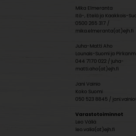
Mika Elmeranta
Itä-, Etelä ja Kaakkois-Su
0500 265 317 /
mika.elmeranta(at)ejh.fi
Juha-Matti Aho
Lounais-Suomi ja Pirkan
044 7170 022 / juha-
matti.aho(at)ejh.fi
Jani Vainio
Koko Suomi
050 523 8845 / jani.vainio(
Varastotoiminnot
Leo Väliä
leo.valia(at)ejh.fi