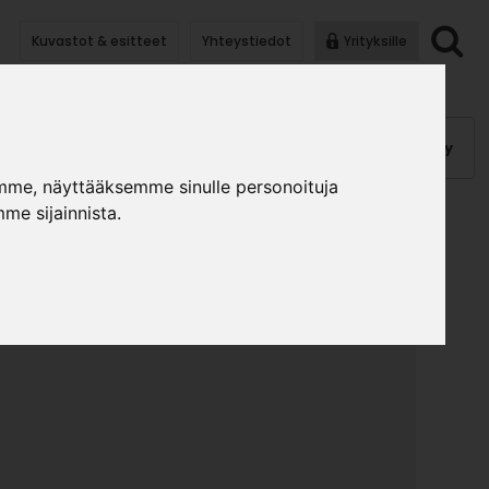
Kuvastot & esitteet
Yhteystiedot
Yrityksille
anauhat
Kalusterungot, ovet
Helat
Pintakäsittely
mme, näyttääksemme sinulle personoituja
me sijainnista.
VETTAJA 2093 20L
»
»
takäsittely
Maalit
Dicco kovettaja 2093 20L