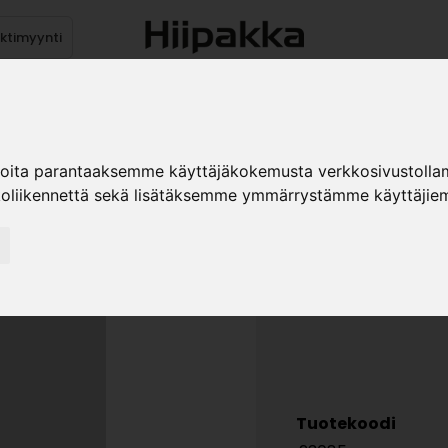
ektimyynti
stus
Sähköpöydät
Mekanismit
Levytuotteet
Reun
ioita parantaaksemme käyttäjäkokemusta verkkosivustolla
koliikennettä sekä lisätäksemme ymmärrystämme käyttäjiem
DICCO KO
»
Teollisuustuotteet
Pin
Tuotekoodi