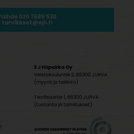
Vaihde 020 7689 530
tarvikkeet@ejh.fi
E J Hiipakka Oy
Veistokouluntie 2, 66300 JURVA
(myynti ja hallinto)
Teollisuustie 1, 66300 JURVA
(tuotanto ja toimitukset)
i